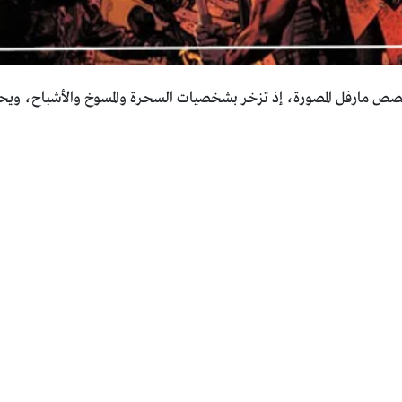
قصص مارفل المصورة، إذ تزخر بشخصيات السحرة والمسوخ والأشباح، ويحم