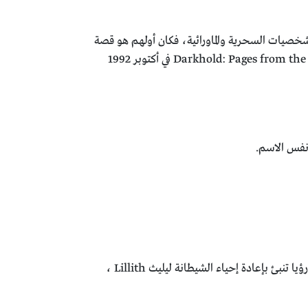
صورة في فترة التسعينات، وإن كان اغلبها على هيئة تداخل Crossover بين سلاسل الشخصيات السحرية والماورائية، فكان أولهم هو قصة
Rise of The Midnight Sons التي نتجت عنها سلاسل لشخصيات أخرى، منهم Morbius في سبتمبر 1992، Darkhold: Pages from the book of sins في أكتوبر 1992
تكون الفريق على يدي داني كيتش Danny Ketch وجوني بليز Johnny Blaze حاملا هوية جوست رايدر Ghost Rider، بعد رؤيا تنبئ بإعادة إحياء الشيطانة ليليث Lillith ،