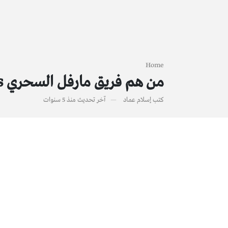
Home
من هم فريق مارفل السحري Midnight Sons ؟
كتب
إسلام عماد
آخر تحديث
منذ 5 سنوات