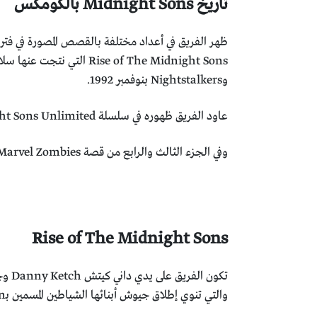
تاريخ Midnight Sons بالكومكس
وNightstalkers بنوفمبر 1992.
عاود الفريق ظهوره في سلسلة Midnight Sons Unlimited، التي استمر اصدارها من ابريل 1993 حتى مايو 1995.
وفي الجزء الثالث والرابع من قصة Marvel Zombies ، الصادران بالعامين 2008 و2009، ظهر الفريق بأعضاء مختلفين تحت نفس الاسم.
Rise of The Midnight Sons
والتي تنوي إطلاق جيوش أبنائها الشياطين المسمين بـThe Lilin، ليهددوا الحياة بعالمنا، ويسيطروا على الأرض.