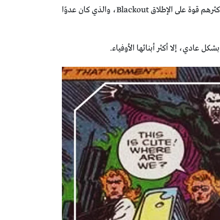
وبالرغم من كثرة أبنائها الشياطين، إلا أن أربعة منهم كانوا الأكثر ولاءً ووفاءً لها، وهم Pilgrim, Nakota, Meatmarket, وأكثرهم قوة على الإطلاق Blackout، والذي كان عدوًا
ل عادي، إلا أكثر أبنائها الأوفياء.