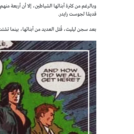
قديمًا لجوست رايدر.
بعد سجن ليليث، قُتل العديد من أبنائها، بينما تشتت ا