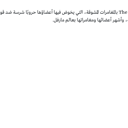
واشتهرت فرقة أبناء منتصف الليل The Midnight Sons بالمغامرات المشوقة، التي يخوض فيها أعضا
، وأشهر أعضائها ومغامراتها بعالم مارفل.