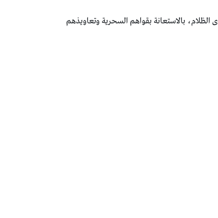
ؤها حروبًا شرسة ضد قوى الظلام، بالاستعانة بقواهم السحرية وتعاويذهم