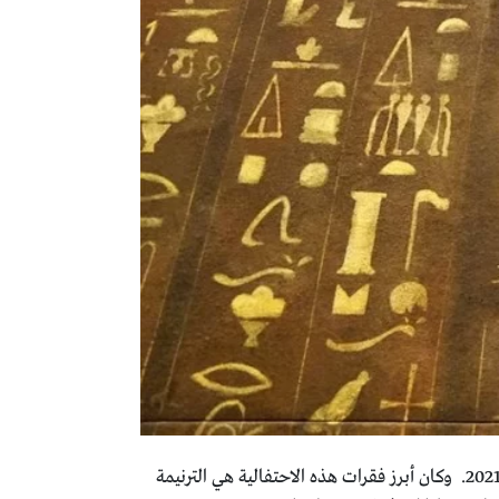
زلزل أرجاء العالم ذلك الحدث الاستثنائي مع نقل المومياوات الملكية من متحف التحرير إلى المتحف القومي للحضارة المصرية عام 2021. وكان أبرز فقرات هذه الاحتفالية هي الترنيمة