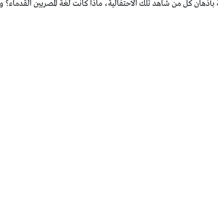
قة بأذهان كل من شاهد تلك الاحتفالية، ماذا كانت لغة المصريين القدماء؟ 