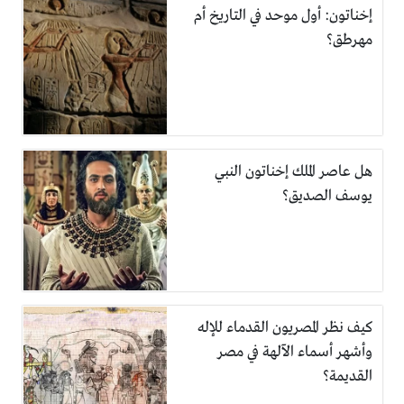
إخناتون: أول موحد في التاريخ أم
مهرطق؟
هل عاصر الملك إخناتون النبي
يوسف الصديق؟
كيف نظر المصريون القدماء للإله
وأشهر أسماء الآلهة في مصر
القديمة؟