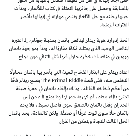
حتى اجاد إنهائه في أقل من دقيقة، فتمكن بالنهاية من الفوز
بالمسابقة وحصل على جائزتها المتمثلة في كتاب لللألغاز، وبدأت
حينها رحلته مع حل الألغاز وتنامي مهارته في إنهائها بأقصر
الفترات الزمنية.
اتخذ إدوارد هوية ريدلر لينافس باتمان بمدينة جوثام، إذ اعتبره
المنافس الوحيد الذي يمتلك ذكاءً مقاربًا له، وبدأ بمواجهة باتمان
وروبين في منافسات خطرة حاول فيها قتل الثنائي دون نجاح.
اعتاد ريدلر على ابتكار الفخاخ المميتة التي يأسر بها باتمان محاولًا
التخلص منه، ففي قصة The Primal Riddle يصنع ريدلر فخًا
من أعظم فخاخه القاتلة، وذلك بإلقاء باتمان في حفرة ضيقة
تمتلئ بالماء ببطء، ثم كهربة جدرانها ولا يمنع الماء من لمس
الجدران وقتل باتمان بالصعق سوى فاصل بسيط، فلا يجد
باتمان حلًا سوى الموت غرقًا أو صعقًا. ولكن كالعادة، يجد باتمان
الحل الثالث للنجاة ويتمكن من الفرار.