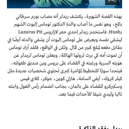
بهذه القصة الشهيرة، يكتشف ريدلر أنه مصاب بورم سرطاني
بالمخ، وهو نفس ما أصاب والدة الدكتور توماس إليوت الشهير
بـHush. فاستخدم ريدلر إحدى حفر لازاروس Lazarus Pit
ليشفي نفسه ويعرض على توماس إليوت أن يشفي والدته أيضًا في
مقابل دفعه لمبلغ كبير من المال. ولكن في الواقع، فلقد أراد توماس
أن تموت أمه كي يرث ثروتها الهائلة، ويعلن توماس لريدلر عن
هويته السرية ورغبته في القضاء على بروس وين صديق طفولته،
فيتحدا سويًا للتخطيط لمؤامرة كبرى تحتوي شخصيات عديدة مثل
كيلر كروك، آيفي السامة، هارلي كوين، جوكر، كلاي فيس
وسكيركرو للقضاء على باتمان، بجانب انضمام رأس الغول وابنته
تاليا وليدي شيفا للأحداث فيما بعد.