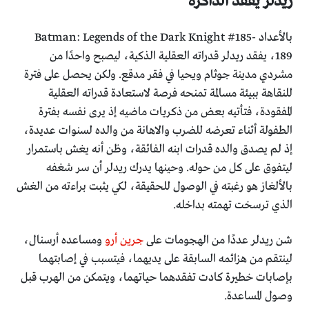
ريدلر يفقد الذاكرة
بالأعداد Batman: Legends of the Dark Knight #185-
189، يفقد ريدلر قدراته العقلية الذكية، ليصبح واحدًا من
مشردي مدينة جوثام ويحيا في فقر مدقع. ولكن يحصل على فترة
للنقاهة ببيئة مسالمة تمنحه فرصة لاستعادة قدراته العقلية
المفقودة، فتأتيه بعض من ذكريات ماضيه إذ يرى نفسه بفترة
الطفولة أثناء تعرضه للضرب والاهانة من والده لسنوات عديدة،
إذ لم يصدق والده قدرات ابنه الفائقة، وظن أنه يغش باستمرار
ليتفوق على كل من حوله. وحينها يدرك ريدلر أن سر شغفه
بالألغاز هو رغبته في الوصول للحقيقة، لكي يثبت براءته من الغش
الذي ترسخت تهمته بداخله.
شن ريدلر عددًا من الهجومات على
جرين أرو
ومساعده أرسنال،
لينتقم من هزائمه السابقة على يديهما، فيتسبب في إصابتهما
بإصابات خطيرة كادت تفقدهما حياتهما، ويتمكن من الهرب قبل
وصول المساعدة.