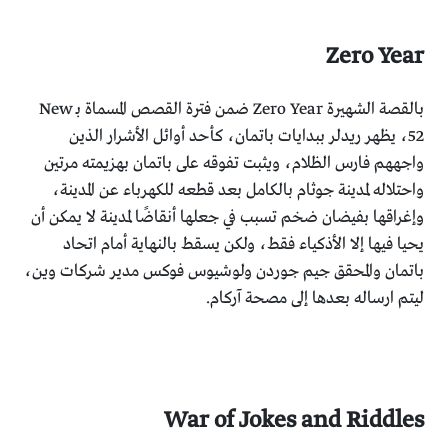
Zero Year
بالقصة الشهيرة Zero Year ضمن فترة القصص المسماة بـ New
52، يظهر ريدلر ببدايات باتمان، كأحد أوائل الأشرار الذين
واجههم فارس الظلام، ويثبت تفوقه على باتمان بهزيمته مرتين
واحتلاله لمدينة جوثام بالكامل بعد قطعه للكهرباء عن المدينة،
وإغراقها بفيضان ضخم تسبب في جعلها أنقاضًا لمدينة لا يمكن أن
يحيا فيها إلا الأذكياء فقط، ولكن يسقط بالنهاية أمام اتحاد
باتمان والمحقق جيم جوردن ولوشيوس فوكس مدير شركات وين،
ليتم ارساله بعدها إلى مصحة آركام.
War of Jokes and Riddles