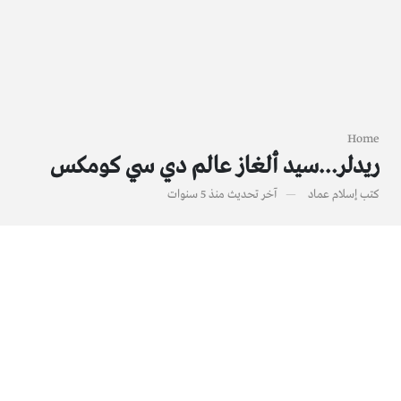
Home
ريدلر…سيد ألغاز عالم دي سي كومكس
كتب
إسلام عماد
آخر تحديث
منذ 5 سنوات