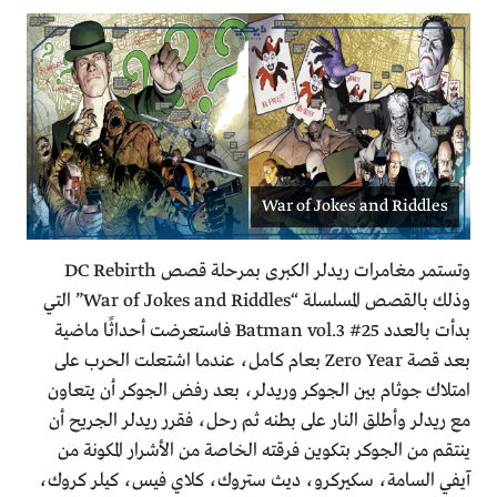
War of Jokes and Riddles
وتستمر مغامرات ريدلر الكبرى بمرحلة قصص DC Rebirth
وذلك بالقصص المسلسلة “War of Jokes and Riddles” التي
بدأت بالعدد Batman vol.3 #25 فاستعرضت أحداثًا ماضية
بعد قصة Zero Year بعام كامل، عندما اشتعلت الحرب على
امتلاك جوثام بين الجوكر وريدلر، بعد رفض الجوكر أن يتعاون
مع ريدلر وأطلق النار على بطنه ثم رحل، فقرر ريدلر الجريح أن
ينتقم من الجوكر بتكوين فرقته الخاصة من الأشرار المكونة من
آيفي السامة، سكيركرو، ديث ستروك، كلاي فيس، كيلر كروك،