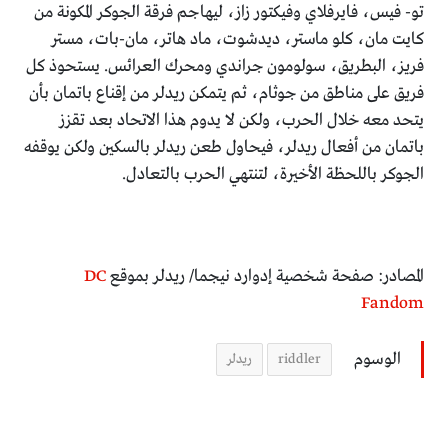
تو- فيس، فايرفلاي وفيكتور زاز، ليهاجم فرقة الجوكر المكونة من
كايت مان، كلو ماستر، ديدشوت، ماد هاتر، مان-بات، مستر
فريز، البطريق، سولومون جراندي ومحرك العرائس. يستحوذ كل
فريق على مناطق من جوثام، ثم يتمكن ريدلر من إقناع باتمان بأن
يتحد معه خلال الحرب، ولكن لا يدوم هذا الاتحاد بعد تقزز
باتمان من أفعال ريدلر، فيحاول طعن ريدلر بالسكين ولكن يوقفه
الجوكر باللحظة الأخيرة، لتنتهي الحرب بالتعادل.
المصادر: صفحة شخصية إدوارد نيجما/ ريدلر بموقع
DC
Fandom
الوسوم
riddler
ريدلر