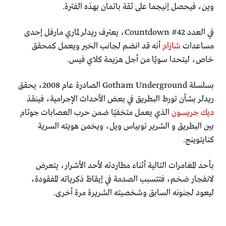
وين، فيحصل إنيجما على ثقة باتمان بهذه الفترة.
في العدد Countdown #42، يعترف ريدلر لماري مارفل إحدى
مساعدات
شازام
أنه قد انضم لجانب الخير ويعمل كمحقق
خاص، ليتحدا سويًا من أجل هزيمة كلاي فيس.
بسلسلة Gotham Underground الصادرة عام 2008، يحقق
ريدلر بشأن تورط البطريق في بعض الأحداث الإجرامية، فينقذ
ديك جريسون
الذي يعمل متخفيًا ضمن حرب العصابات جوثام
بين البطريق و الشرير توبياس ويل، ويخمن هويته السرية
كنايتوينج.
بأحد المغامرات التالية أثناء مطاردته لأحد الأشرار، يتعرض
لانفجار ضخم، فتتسبب الصدمة في إيقاظ ذكرياته المفقودة،
ليعود لجنونه السابق وشخصيته الشريرة مرة أخرى.