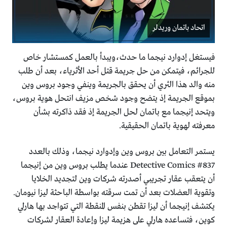
اتحاد باتمان وريدلر
فيستغل إدوارد نيجما ما حدث،ويبدأ بالعمل كمستشار خاص
للجرائم، فيتمكن من حل جريمة قتل أحد الأثرياء، بعد أن طلب
منه والد هذا الثري أن يحقق بالجريمة وينفي وجود بروس وين
بموقع الجريمة إذ يتضح وجود شخص مزيف انتحل هوية بروس،
ويتحد إنيجما مع باتمان لحل الجريمة إذ فقد ذاكرته بشأن
معرفته لهوية باتمان الحقيقية.
يستمر التعامل بين بروس وين وإدوارد نيجما، وذلك بالعدد
Detective Comics #837 عندما يطلب بروس وين من إنيجما
أن يتعقب عقار تجريبي أصدرته شركات وين لتجديد الخلايا
وتقوية العضلات بعد أن تمت سرقته بواسطة الباحثة ليزا نيومان.
يكتشف إنيجما أن ليزا تقطن بنفس المنقطة التي تتواجد بها هارلي
كوين، فتساعده هارلي على هزيمة ليزا وإعادة العقار لشركات