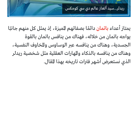
ريدلر...سيد ألغاز عالم دي سي كومكس
يمتاز أعداء
باتمان
دائمًا بصفاتهم المميزة، إذ يمثل كل منهم جانبًا
يواجه باتمان من خلاله، فهناك من ينافس باتمان بالقوة
الجسدية، وهناك من ينافسه عبر الوساوس والمخاوف النفسية،
وهناك من ينافسه بالذكاء والمهارات العقلية مثل شخصية ريدلر
الذي نستعرض أشهر فترات تاريخه بهذا المقال.