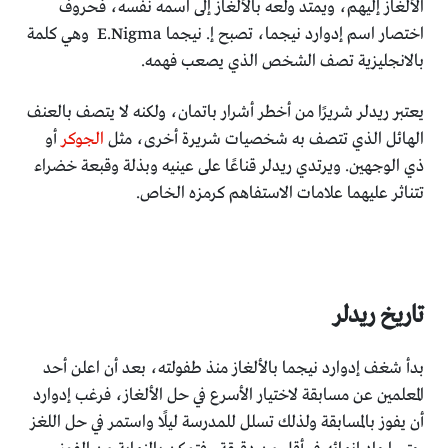
الألغاز إليهم، ويمتد ولعه بالألغاز إلى اسمه نفسه، فحروف
اختصار اسم إدوارد نيجما، تصبح إ. نيجما E.Nigma وهي كلمة
بالانجليزية تصف الشخص الذي يصعب فهمه.
يعتبر ريدلر شريرًا من أخطر أشرار باتمان، ولكنه لا يتصف بالعنف
الهائل الذي تتصف به شخصيات شريرة أخرى، مثل
الجوكر
أو
ذي الوجهين. ويرتدي ريدلر قناعًا على عينيه وبذلة وقبعة خضراء
تتناثر عليهما علامات الاستفاهم كرمزه الخاص.
تاريخ ريدلر
بدأ شغف إدوارد نيجما بالألغاز منذ طفولته، بعد أن اعلن أحد
المعلمين عن مسابقة لاختيار الأسرع في حل الألغاز، فرغب إدوارد
أن يفوز بالمسابقة ولذلك تسلل للمدرسة ليلًا واستمر في حل اللغز