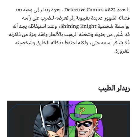
بالعدد Detective Comics #822، يعود ريدلر إلى وعيه بعد
قضائه لشهور عديدة بغيبوبة إثر تعرضه للضرب على رأسه
بواسطة شخصية Shining Knight، وعند استيقاظه يجد أنه
قد شُفي من جنونه وشغفه الرهيب بالألغاز وفقد جزءً من ذاكرته
فلا يتذكر اسمه حتى، ولكنه احتفظ بذكائه الخارق وشخصيته
المغرورة.
ريدلر الطيب