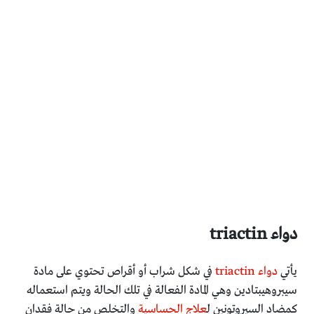
دواء triactin
يأتي
دواء triactin
في شكل شراب أو أقراص تحتوي على مادة
سيبروهيبتادين وهي المادة الفعالة في تلك الحالة ويتم استعماله
كمضاد السيروتونين ل
علاج الحساسية
والتخلص من حالة فقدان