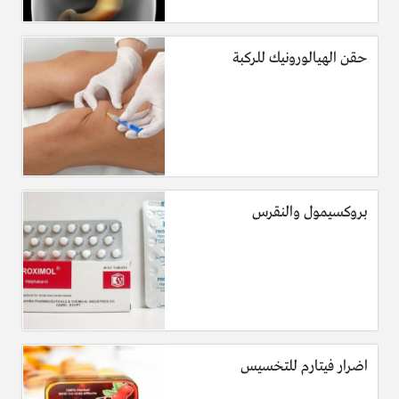
حقن الهيالورونيك للركبة
بروكسيمول والنقرس
اضرار فيتارم للتخسيس