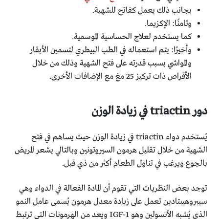
بجانب ذلك يعمل كفاتح للشهية.
وثامنًا: الإكزيما.
كما يستخدم لعلاج الحساسية الموسمية.
وأخيرًا: يتم استعماله في الطب البيطري لتسمين الأبقار
والمواشي بسبب قدرته على فتح الشهية وذلك من خلال
الأقراص ذات تركيز 25 مغ مع الإضافات الأخرى.
دور triactin في زيادة الوزن
يُستخدم دواء triactin في زيادة الوزن حيث يساهم في فتح
الشهية من خلال تقليل هرمون السيروتونين وبالتالي يشعر المريض
بالجوع ويرغب في تناول الطعام أكثر من ذي قبل.
توجد بعض النظريات التي تقوم أن المادة الفعالة في الدواء وهي
سيبروهيبتادين تعمل على زيادة معدل هرمون يُسمى عامل النمو
الذي يُشبه الأنسولين وهو IGF-1 ويعد من الهرمونات التي ترتبط