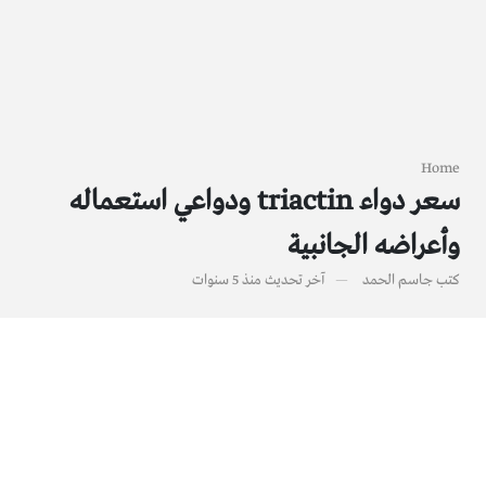
Home
سعر دواء triactin ودواعي استعماله
وأعراضه الجانبية
كتب
جاسم الحمد
آخر تحديث
منذ 5 سنوات