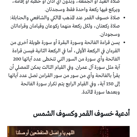
صلاة العيد أو الجمعة، وبدون أي أذان أو خطبة أو إقامة،
ويركع فيها ركعة واحدة فقط وسجدتان.
صلاة خسوف القمر عند المذهب المالكي والشافعي والحنابلة:
صلاة ركعتان، ولكل ركعة منهما ركوعان وقيامان وقراءاتان
وسجودان.
يسن قراءة الفاتحة وسورة البقرة أو سورة طويلة أخرى من
القرءان في الركعة الأولى، أما في الركعة الثانية فيسن قراءة
الفاتحة وأي سورة من السور التي تتخطى عدد آياتها 200
آية مثل سورة آل عمران. وفي القيام الثالث يمكن للمصلي أن
يقرأ بالفاتحة وأي من سور من سور القراءن تصل عدد آياتها
إلى 150 آية، وفي القيام الرابع يتم تكرار سورة الفاتحة
وبعدها سورة المائدة.
أدعية خسوف القمر وكسوف الشمس