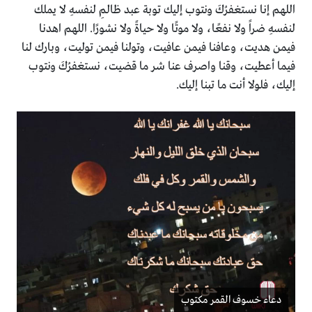
اللهم إنا نستغفرُكَ ونتوب إليك توبة عبد ظالمِ لنفسهِ لا يملك
لنفسهِ ضراً ولا نفعًا، ولا موتًا ولا حياةً ولا نشورًا. اللهم اهدنا
فيمن هديت، وعافنا فيمن عافيت، وتولنا فيمن توليت، وبارك لنا
فيما أعطيت، وقنا واصرف عنا شر ما قضيت، نستغفرُكَ ونتوب
إليك، فلولا أنت ما تبنا إليك.
دعاء خسوف القمر مكتوب