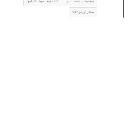
توبمود وزيادة الوزن
دواء توب مود للقولون
سعر توبمود 50