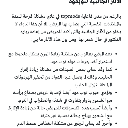
الآثار الجانبية لتوبمود
بالرغم من مدى فاعلية topmode في علاج مشكلة قرحة المعدة
والمشكلات النفسية التي يصاب بها المريض. إلا أن هذا الدواء لا
يخلو من الآثار الجانبية والتي لابد للمريض من إعادة زيارة
الدكتور في حال شعر بها. ومن بين هذه الآثار ما يلي:
بعد المرضى يعانون من مشكلة زيادة الوزن بشكل ملحوظ مع
استمرار أخذ جرعات دواء توب مود.
كما وقد تعاني بعض السيدات من مشكلة زيادة إفراز
الحليب. وذلك لما يعمل عليه الدواء من تحفيز الهرمونات
المرتبطة بنزول الحليب.
وتؤدي حبوب توب مود أيضا لإصابة المريض بصداع برأسه
مع الشعور بدوار يتفاوت في شدته واضطراب في النوم.
وأيضاً تسبب هذه الكبسولات للمريض حالة من زيادة الإثارة.
مع الشعور بهياج وحالة نفسية غير متزنة.
وأخيراً قد يعاني المرضى من مشكلة انخفاض ضغط الدم