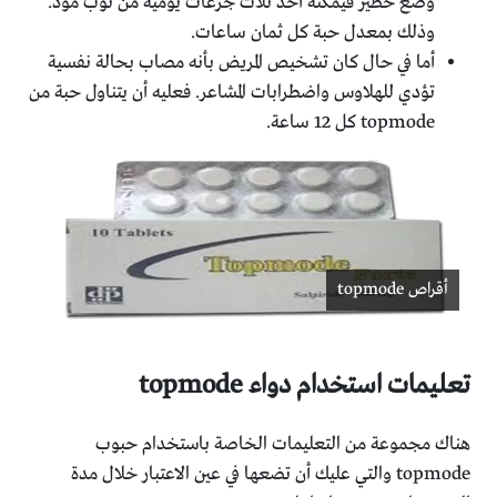
وضع خطير فيمكنه أخذ ثلاث جرعات يومية من توب مود.
وذلك بمعدل حبة كل ثمان ساعات.
أما في حال كان تشخيص المريض بأنه مصاب بحالة نفسية
تؤدي للهلاوس واضطرابات المشاعر. فعليه أن يتناول حبة من
topmode كل 12 ساعة.
أقراص topmode
تعليمات استخدام دواء topmode
هناك مجموعة من التعليمات الخاصة باستخدام حبوب
topmode والتي عليك أن تضعها في عين الاعتبار خلال مدة