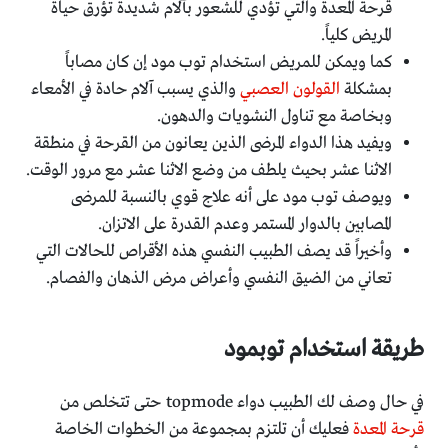
قرحة المعدة والتي تؤدي للشعور بآلام شديدة تؤرق حياة
المريض كلياً.
كما ويمكن للمريض استخدام توب مود إن كان مصاباً
بمشكلة
القولون العصبي
والذي يسبب آلام حادة في الأمعاء
وبخاصة مع تناول النشويات والدهون.
ويفيد هذا الدواء المرضى الذين يعانون من القرحة في منطقة
الاثنا عشر بحيث يلطف من وضع الاثنا عشر مع مرور الوقت.
ويوصف توب مود على أنه علاج قوي بالنسبة للمرضى
المصابين بالدوار المستمر وعدم القدرة على الاتزان.
وأخيراً قد يصف الطبيب النفسي هذه الأقراص للحالات التي
تعاني من الضيق النفسي وأعراض مرض الذهان والفصام.
طريقة استخدام توبمود
في حال وصف لك الطبيب دواء topmode حتى تتخلص من
قرحة المعدة
فعليك أن تلتزم بمجموعة من الخطوات الخاصة