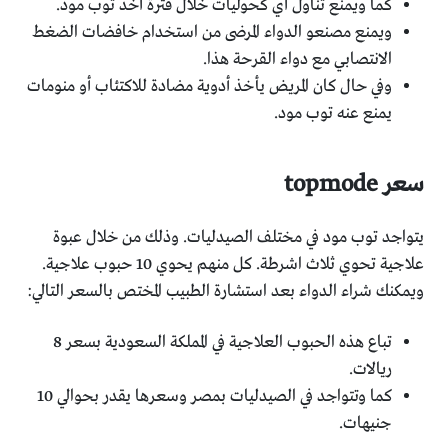
كما ويمنع تناول أي كحوليات خلال فترة أخذ توب مود.
ويمنع مصنعو الدواء المرضى من استخدام خافضات الضغط
الانتصابي مع دواء القرحة هذا.
وفي حال كان المريض يأخذ أدوية مضادة للاكتئاب أو منومات
يمنع عنه توب مود.
سعر topmode
يتواجد توب مود في مختلف الصيدليات. وذلك من خلال عبوة
علاجية تحوي ثلاث اشرطة. كل منهم يحوي 10 حبوب علاجية.
ويمكنك شراء الدواء بعد استشارة الطبيب المختص بالسعر التالي:
تباع هذه الحبوب العلاجية في المملكة السعودية بسعر 8
ريالات.
كما وتتواجد في الصيدليات بمصر وسعرها يقدر بحوالي 10
جنيهات.