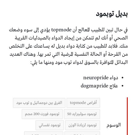
بديل توبمود
في حال تبين للطبيب المعالج أن topmode يؤدي إلى سوء وضعك
الصحي أو أنك لم تتمكن من إيجاد الدواء بالصيدليات القريبة
منك. فلابد للطبيب من كتابة دواء بديل له يساعدك على التخلص
من القرحة أو الحالة النفسية المرضية التي تمر بها. وهناك العديد
البدائل المتوافرة بالسوق لدواء توب مود ومنها ما يلي:
دواء neuropride
علاج dogmapride
أقراص topmode
الفرق بين دوجماتيل و توب مود
توبمود سولبيرايد 50
توبمود فورت 200 مجم
الوسوم
توبمود لزيادة الوزن
توبمود نفساني