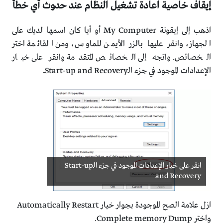
إيقاف خاصية اعادة تشغيل النظام عند حدوث أي خطأ
اذهب إلى إيقونة My Computer أو أيا كان اسمها لديك على
الجهاز، وانقر عليها بالزر الأيمن للماوس، ومن القائمة اختر
الخصائص. واتجه إلى الخصائص المتقدمة وانقر على خيار
الإعدادات الموجود في جزء الـStart-up and Recovery
.
انقر على خيار الإعدادات الموجود في جزء الـStart-up
and Recovery
ازل علامة الصح الموجودة بجوار خيار Automatically Restart
واختر Complete memory Dump.