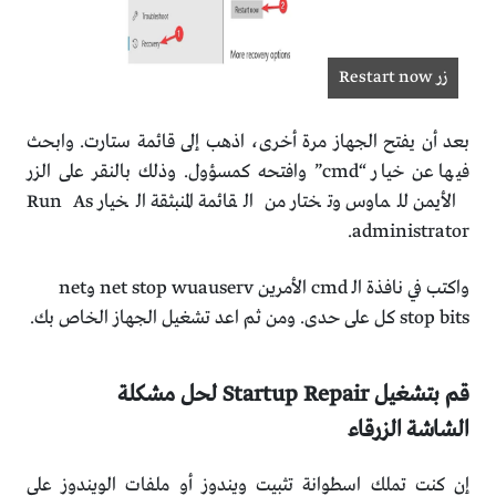
زر Restart now
بعد أن يفتح الجهاز مرة أخرى، اذهب إلى قائمة ستارت. وابحث
فيها عن خيار “cmd” وافتحه كمسؤول. وذلك بالنقر على الزر
الأيمن للماوس وتختار من القائمة المنبثقة الخيار Run As
administrator.
واكتب في نافذة الـ cmd الأمرين net stop wuauserv وnet
stop bits كل على حدى. ومن ثم اعد تشغيل الجهاز الخاص بك.
قم بتشغيل Startup Repair لحل مشكلة
الشاشة الزرقاء
إن كنت تملك اسطوانة تثبيت ويندوز أو ملفات الويندوز على