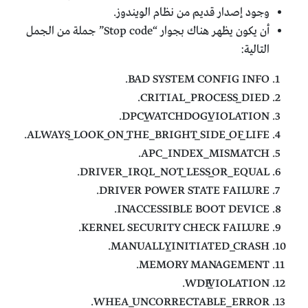
وجود إصدار قديم من نظام الويندوز.
أن يكون يظهر هناك بجوار “Stop code” جملة من الجمل
التالية:
BAD SYSTEM CONFIG INFO.
CRITIAL_PROCESS_DIED.
DPC_WATCHDOG_VIOLATION.
ALWAYS_LOOK_ON_THE_BRIGHT_SIDE_OF_LIFE.
APC_INDEX_MISMATCH.
DRIVER_IRQL_NOT_LESS_OR_EQUAL.
DRIVER POWER STATE FAILURE.
INACCESSIBLE BOOT DEVICE.
KERNEL SECURITY CHECK FAILURE.
MANUALLY_INITIATED_CRASH.
MEMORY MANAGEMENT.
WDF_VIOLATION.
WHEA_UNCORRECTABLE_ERROR.