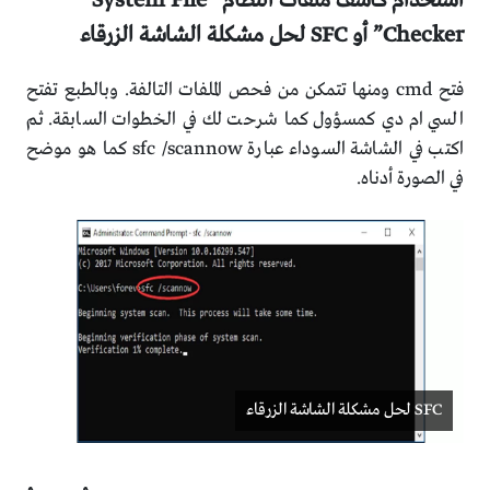
استخدام كاشف ملفات النظام “System File
Checker” أو SFC لحل مشكلة الشاشة الزرقاء
فتح cmd ومنها تتمكن من فحص الملفات التالفة. وبالطبع تفتح
السي ام دي كمسؤول كما شرحت لك في الخطوات السابقة. ثم
اكتب في الشاشة السوداء عبارة sfc /scannow كما هو موضح
في الصورة أدناه.
SFC لحل مشكلة الشاشة الزرقاء