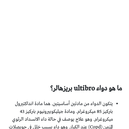
ما هو دواء ultibro بريزهالر؟
يتكون الدواء من مادتين أساسيتين. هما مادة انداكتيرول
بتركيز 85 ميكروغرام. ومادة جيليكوبيرونيوم بتركيز 43
ميكروغرام. وهو علاج يوصف في حالة داء الانسداد الرئوي
المزمن (Copd) عند الكبار. وهو داء يسبب خلل في حويصلات