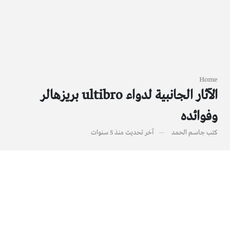
Home
الآثار الجانبية لدواء ultibro بريزهالر
وفوائده
كتب
جاسم الحمد
آخر تحديث
منذ 5 سنوات