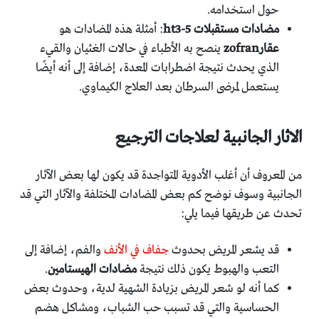
حول استخدامه.
مضادات مستقبلات
ht3-5
: أمثلة هذه المضادات هو
عقار
zofran
ينصح به الأطباء في حالات الغثيان والقيء
الذي يحدث نتيجة اضطرابات المعدة، إضافة إلى أنه أيضًا
يستعمل لمرضى السرطان بعد العلاج الكيماوي.
الاثار الجانبية لعلاجات الترجيع
من المعروف أن أغلب الأدوية المتواجدة قد يكون لها بعض الآثار
الجانبية وسوف نوضح كم بعض المضادات المختلفة والآثار التي قد
تحدث عن طريقها فيما يلي:
قد يشعر المريض بحدوث
جفاف في الأنف
والفم، إضافة إلى
التعب والهبوط يكون ذلك نتيجة
مضادات الهيستامين
.
كما أنه لو شعر المريض بزيادة الشهية لدية، وحدوث بعض
الحساسية والتي قد تسبب حب الشباب، ومشاكل هضم