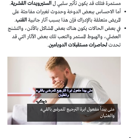
مستمرة فتلك قد يكون تأثير سلبي ل
الستيرويدات القشرية
.
أما الاحساس ببعض الدوخة وحدوث تغيرات مفاجئة على
المريض متعلقة بالإدراك فإن هذا بسبب آثار جانبية
القنب
.
في بعض الحالات يكون هناك بعض المشاكل بالأذن، والتشنج
العضلي، والهبوط المستمر والتعب تلك بعض الآثار التي قد
تحدت
لحاصرات
مستقبلات الدوبامين
.
متى يبدأ مفعول ابرة الترجيع للمرضى بالقيء
والغثيان