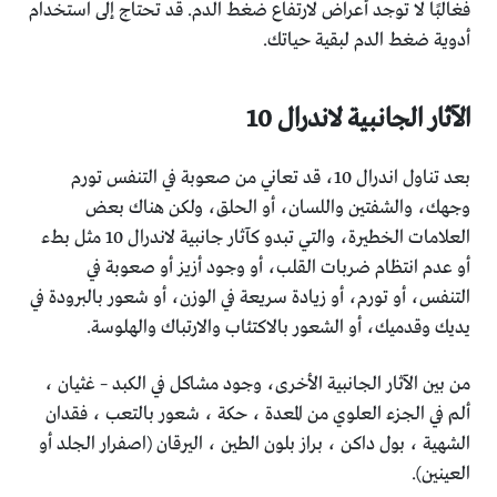
فغالبًا لا توجد أعراض لارتفاع ضغط الدم. قد تحتاج إلى استخدام
أدوية ضغط الدم لبقية حياتك.
الآثار الجانبية لاندرال 10
بعد تناول اندرال 10، قد تعاني من صعوبة في التنفس تورم
وجهك، والشفتين واللسان، أو الحلق، ولكن هناك بعض
العلامات الخطيرة، والتي تبدو كآثار جانبية لاندرال 10 مثل بطء
أو عدم انتظام ضربات القلب، أو وجود أزيز أو صعوبة في
التنفس، أو تورم، أو زيادة سريعة في الوزن، أو شعور بالبرودة في
يديك وقدميك، أو الشعور بالاكتئاب والارتباك والهلوسة.
من بين الآثار الجانبية الأخرى، وجود مشاكل في الكبد – غثيان ،
ألم في الجزء العلوي من المعدة ، حكة ، شعور بالتعب ، فقدان
الشهية ، بول داكن ، براز بلون الطين ، اليرقان (اصفرار الجلد أو
العينين).