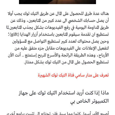
هناك عدة طرق للحصول على المال عن طريق التيك توك
يجب أولا
أن يصل حسابك الشخصي الى عدد كبير من المتابعين،
وذلك عن
طريق المداومة اليومية في رفع الفيديوهات بشكل يجذب المتابعين لما
تستطيع ان تقدمة
سيقوم المتابعين باستخدام أزرار الهدايا (gift)؛
وحين يصل محتواك لعدد كبير تستطيع التواصل مع المسؤولين
لتفعيل الإعلانات علي الفيديوهات مقابل جزء متفق عليه من
الأرباح، وهذه الطريقة الرائجة والأسرع للربح
إستمتع ..
أنت الأن
تستطيع الحصول على المال من التيك توك بشكل ممتاز.
تعرف على منار سامي فتاة التيك توك الشهيرة
ماذا إذا كنت أريد استخدام التيك توك على جهاز
الكمبيوتر الخاص بي
أصبح الأمر أسهل كثيرا مما سبق
فلن تحتاج الى تثبيت برامج أخرى