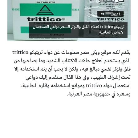
تريتيكو trittico لعلاج القلق والتوتر السعر دواعي الاستعمال
الاعراض الجانبية
يقدم لكم موقع ويكي مصر معلومات عن دواء تريتيكو trittico
الذي يستخدم لعلاج حالات الاكتئاب الشديد وما يصاحبها من
قلق وتوتر نفسي مبالغ فيه، ولكن لا يجب أن يتم استخدامه إلا
تحت إشراف الطبيب، وفي هذا المقال سنقدم إليك دواعي
استعمال دواء trittico وموانع استخدامه وآثاره الجانبية،
وسعره في جمهورية مصر العربية.