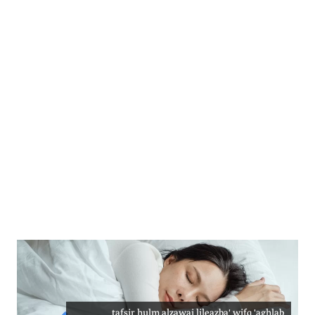
tafsir hulm alzawaj lileazba' wifq 'aghlab