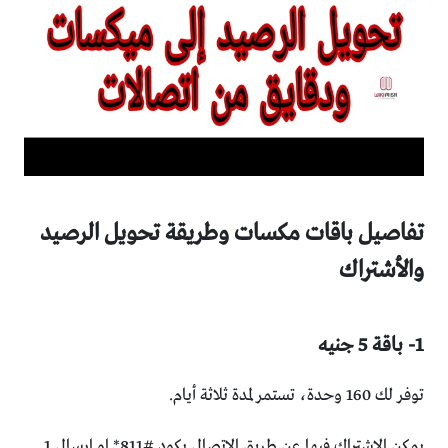
تفاصيل باقات مكسات وطريقة تحويل الرصيد
والأشتراك
1- باقة 5 جنيه
توفر لك 160 وحدة،
تستمر لمدة ثلاثة أيام.
يمكن الاشتراك فيها عن طريق الإتصال بكود #811* او ارسال 1