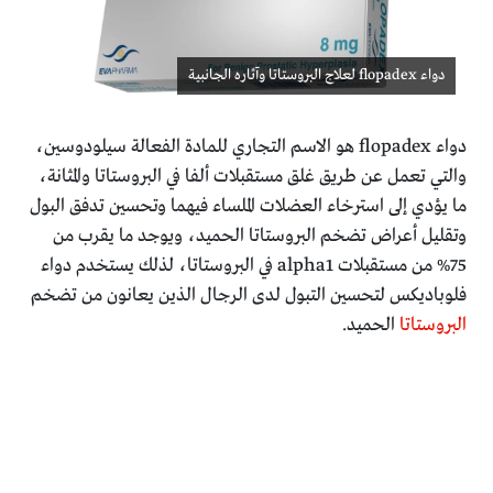
دواء flopadex لعلاج البروستاتا وآثاره الجانبية
دواء flopadex هو الاسم التجاري للمادة الفعالة سيلودوسين،
والتي تعمل عن طريق غلق مستقبلات ألفا في البروستاتا والمثانة،
ما يؤدي إلى استرخاء العضلات الملساء فيهما وتحسين تدفق البول
وتقليل أعراض تضخم البروستاتا الحميد، ويوجد ما يقرب من
75% من مستقبلات alpha1 في البروستاتا، لذلك يستخدم دواء
فلوباديكس لتحسين التبول لدى الرجال الذين يعانون من تضخم
البروستاتا
الحميد.