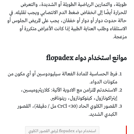
طويلة، والتمارين الرياضية الطويلة أو الشديدة، والتعرض
للحرارة أيضًا إلى انخفاض ضغط الدم الانتصابي ويجب تقليله. في
حالة حدوث دوار أو دوار أو خفقان، يجب على المريض الجلوس أو
الاستلقاء وطلب العناية الطبية إذا كانت الأعراض متكررة أو
مزعجة.
موانع استخدام دواء flopadex
فرط الحساسية للمادة الفعالة سيليودوسين أو أي مكون من
مكونات الدواء.
الاستخدتم المتزامن مع الادوية الآتية: كلاريثروميسين،
إيتراكونازول، كيتوكونازول، ريتونافير.
القصور الكلوي الحاد (CrCl <30 مل / دقيقة)، القصور
الكبدي الشديد.
استخدام دواء flopadex لمرضى القصور الكلوي