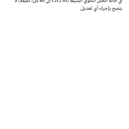
في حالة الخلل الكلوي البسيط (CrCl 50 إلى 80 مل/ دقيقة) لا
ينصح بإجراء أي تعديل.