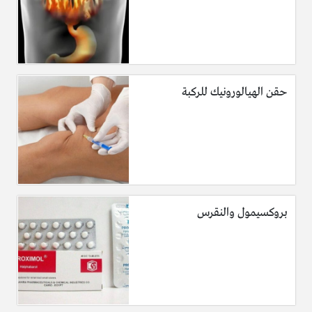
حقن الهيالورونيك للركبة
بروكسيمول والنقرس