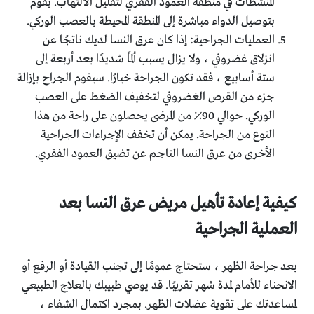
المنشطات في منطقة العمود الفقري لتقليل الالتهاب. يقوم
بتوصيل الدواء مباشرة إلى المنطقة المحيطة بالعصب الوركي.
العمليات الجراحية: إذا كان عرق النسا لديك ناتجًا عن
انزلاق غضروفي ، ولا يزال يسبب ألمًا شديدًا بعد أربعة إلى
ستة أسابيع ، فقد تكون الجراحة خيارًا. سيقوم الجراح بإزالة
جزء من القرص الغضروفي لتخفيف الضغط على العصب
الوركي. حوالي 90٪ من المرضى يحصلون على راحة من هذا
النوع من الجراحة. يمكن أن تخفف الإجراءات الجراحية
الأخرى من عرق النسا الناجم عن تضيق العمود الفقري.
كيفية إعادة تأهيل مريض عرق النسا بعد
العملية الجراحية
بعد جراحة الظهر ، ستحتاج عمومًا إلى تجنب القيادة أو الرفع أو
الانحناء للأمام لمدة شهر تقريبًا. قد يوصي طبيبك بالعلاج الطبيعي
لمساعدتك على تقوية عضلات الظهر. بمجرد اكتمال الشفاء ،