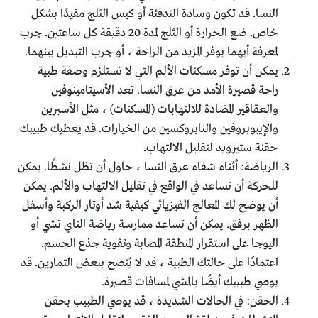
النسا. قد تكون وسادة التدفئة أو كيس الثلج مفيدًا بشكل
خاص. ضع الحرارة أو الثلج لمدة 20 دقيقة كل ساعتين. جرب
لمعرفة أيهما يوفر المزيد من الراحة ، أو جرب التبديل بينهما.
يمكن أن توفر مسكنات الألم التي لا تستلزم وصفة طبية
راحة قصيرة الأمد من عرق النسا. تعد الأسيتامينوفين
والعقاقير المضادة للالتهابات (المسكنات) ، مثل الأسبرين
والإيبوبروفين والنابروكسين من الخيارات. قد يعطيك طبيبك
حقنة ستيرويد لتقليل الالتهاب.
الرياضة: أثناء شفاء عرق النسا ، حاول أن تظل نشطًا. يمكن
للحركة أن تساعد في الواقع في تقليل الالتهاب والألم. يمكن
أن يوضح لك المعالج الفيزيائي كيفية شد أوتار الركبة وأسفل
الظهر برفق. يمكن أن تساعد ممارسة رياضة التاي تشي أو
اليوجا على استقرار المنطقة المصابة وتقوية جذع الجسم.
اعتمادًا على حالتك الطبية ، قد لا يُنصح ببعض التمارين. قد
يوصي طبيبك أيضًا بالمشي لمسافات قصيرة.
الحقن: في الحالات الشديدة ، قد يوصي الطبيب بحقن