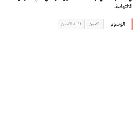
‏الالتهابية.‏
الوسوم
الكمون
فؤائد الكمون