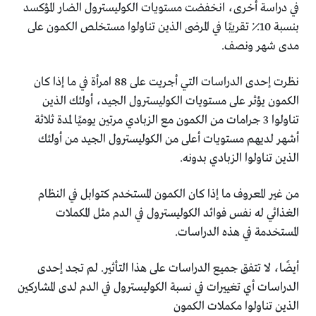
في دراسة أخرى، انخفضت مستويات الكوليسترول الضار‎ ‎المؤكسد
‏بنسبة 10٪ تقريبًا في المرضى الذين تناولوا مستخلص الكمون على
‏مدى شهر ونصف.‏
نظرت إحدى الدراسات التي أجريت على 88 امرأة في ما إذا كان
‏الكمون يؤثر على مستويات الكوليسترول الجيد، أولئك الذين
‏تناولوا 3 جرامات من الكمون مع الزبادي مرتين يوميًا لمدة ثلاثة
‏أشهر لديهم مستويات أعلى من‎ ‎الكوليسترول الجيد‎ ‎من أولئك
‏الذين تناولوا الزبادي بدونه.‏
من غير المعروف ما إذا كان الكمون المستخدم كتوابل في النظام
‏الغذائي له نفس فوائد الكوليسترول في الدم مثل المكملات
‏المستخدمة في هذه الدراسات.‏
أيضًا، لا تتفق جميع الدراسات على هذا التأثير. لم تجد إحدى
‏الدراسات أي تغييرات في نسبة الكوليسترول في الدم لدى ‏المشاركين
الذين تناولوا مكملات الكمون