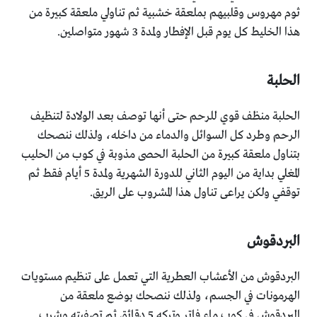
ثوم مهروس وقلبيهم بملعقة خشبية ثم تناولي ملعقة كبيرة من
هذا الخليط كل يوم قبل الإفطار ولمدة 3 شهور متواصلين.
الحلبة
الحلبة منظف قوي للرحم حتى أنها توصف بعد الولادة لتنظيف
الرحم وطرد كل السوائل والدماء من داخله، ولذلك ننصحك
بتناول ملعقة كبيرة من الحلبة الحصى مذوبة في كوب من الحليب
المغلي بداية من اليوم الثاني للدورة الشهرية ولمدة 5 أيام فقط ثم
توقفي ولكن يراعى تناول هذا المشروب على الريق.
البردقوش
البردقوش من الأعشاب العطرية التي تعمل على تنظيم مستويات
الهرمونات في الجسم، ولذلك ننصحك بوضع ملعقة من
البردقوش في كوب ماء فاتر وتركه 5 دقائق ثم تصفيته وشرب