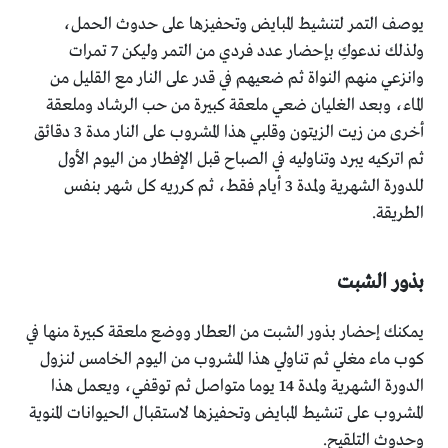
يوصف التمر لتنشيط المبايض وتحفيزها على حدوث الحمل،
ولذلك ندعوكِ بإحضار عدد فردي من التمر وليكن 7 تمرات
وانزعي منهم النواة ثم ضعيهم في قدر على النار مع القليل من
الماء، وبعد الغليان ضعي ملعقة كبيرة من حب الرشاد وملعقة
أخرى من زيت الزيتون وقلبي هذا المشروب على النار مدة 3 دقائق
ثم اتركيه يبرد وتناوليه في الصباح قبل الإفطار من اليوم الأول
للدورة الشهرية ولمدة 3 أيام فقط، ثم كرريه كل شهر بنفس
الطريقة.
بذور الشبت
يمكنك إحضار بذور الشبت من العطار ووضع ملعقة كبيرة منها في
كوب ماء مغلي ثم تناولي هذا المشروب من اليوم الخامس لنزول
الدورة الشهرية ولمدة 14 يوما متواصل ثم توقفي، ويعمل هذا
المشروب على تنشيط المبايض وتحفيزها لاستقبال الحيوانات المنوية
وحدوث التلقيح.