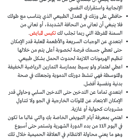
الإنجابية واستقرارك النفسي.
حافظي على وزنك في المعدل الطبيعي الذي يتناسب مع طولك
فلا ينبغي أن تعاني من النحافة الشديدة، أو تعاني من
السمنة المفرطة التي ربما تجلب لك
تكيس المبايض
.
ابتعدي عن الوجبات السريعة والأطعمة المعلبة قدر الإمكان
حتى تعطي جسمك فرصة لخصوبة أعلى يتم من خلالها
تنظيم الهرمونات اللازمة لحدوث الحمل بشكل طبيعي.
اعطي اهتمام ولو بسيط بممارسة التمارين الرياضية الخفيفة
والمتوسطة فهي تنشط دورتك الدموية وتجعلك في صحة
بدنية ونفسية أفضل.
ابتعدي تماما عن التدخين حتى التدخين السلبي وحاولي قدر
الإمكان الابتعاد عن الملوثات الخارجية في الجو ولا تتناولِ
مشروبات كحولية أو غازية.
اهتمي بمعرفة أيام التبويض الخاصة بكِ والتي غالبا ما تكون
في اليوم الـ11 من بدء الدورة الشهرية وتستمر حتى أسبوع
وهو ما يعني محاولة الانتظام في العلاقة الحميمية خلال تلك