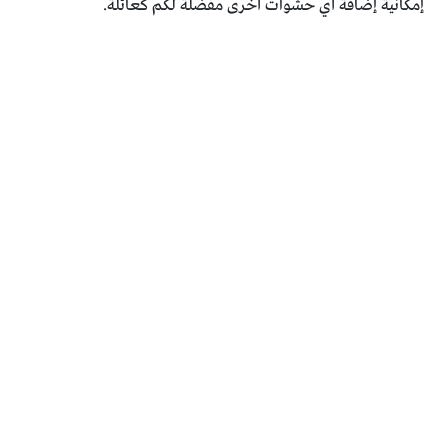
إمكانية إضافة أي حشوات أخرى مفضلة لكم كعائلة.