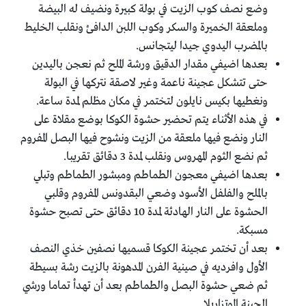
وضع نصف كوب الزيت في بولة كبيرة ونضيف له البيضة
وملعقة الخميرة والسكر وكوب اللبن الدافئ ونقلب الخليط
بالمضرب اليدوي جيدا ليتجانس.
بعدها اضيفي مقدار الدقيق ورشة الملح ثم نعجن باليدين
حتى تتشكل عجينة ناعمة وغير لاصقة نتركها في البولة
ونغطيها بكيس نايلون لتختمر في مكان مظلم لمدة ساعة.
في هذه الأثناء يتم تحضير حشوة الكوكا بوضع مقلاة على
النار ونضع فيها ملعقة من الزيت ونشوح فيها البصل المفروم
ثم نضع الثوم المهروس ونقلب لمدة 3 دقائق تقريبا.
بعدها اضيفي معجون الطماطم ومبشور الطماطم وتبلي
بالملح والفلفل الأسود وضعي البقدونس المفروم وقلبي
الحشوة على النار الهادئة لمدة 10 دقائق حتى تصبح حشوة
مسبكة.
بعد أن تختمر عجينة الكوكا قسميها نصفين خذي النصف
الأول وافرديه في صينية الفرن المدهونة بالزيت رشة بسيطة
ثم ضعي حشوة البصل والطماطم بعد أن تهدأ تماما ورشي
الجبنة الموتزاريلا.