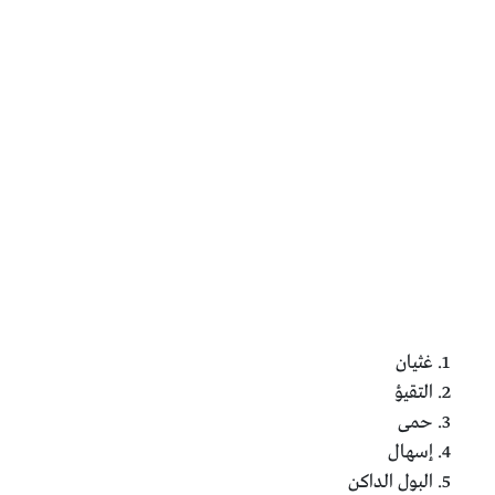
غثيان
التقيؤ
حمى
إسهال
البول الداكن