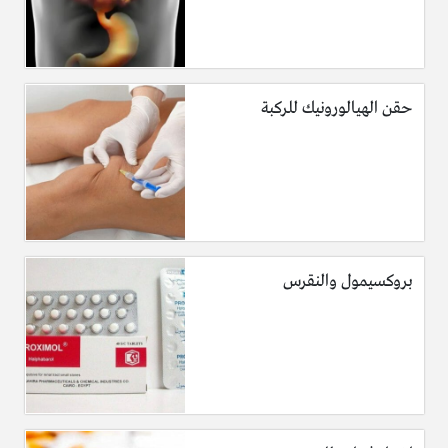
حقن الهيالورونيك للركبة
بروكسيمول والنقرس