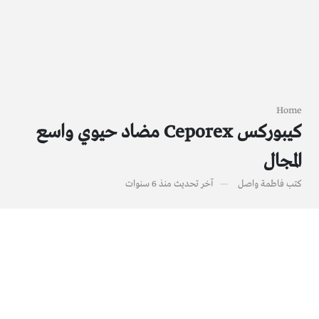
Home
كيبوركس Ceporex مضاد حيوي واسع
المجال
كتب
فاطمة واصل
آخر تحديث
منذ 6 سنوات