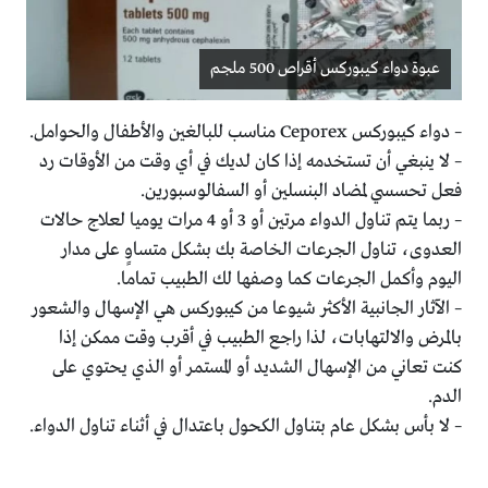
عبوة دواء كيبوركس أقراص 500 ملجم
– دواء كيبوركس Ceporex مناسب للبالغين والأطفال والحوامل.
– لا ينبغي أن تستخدمه إذا كان لديك في أي وقت من الأوقات رد
فعل تحسسي لمضاد البنسلين أو السفالوسبورين.
– ربما يتم تناول الدواء مرتين أو 3 أو 4 مرات يوميا لعلاج حالات
العدوى، تناول الجرعات الخاصة بك بشكل متساوٍ على مدار
اليوم وأكمل الجرعات كما وصفها لك الطبيب تماما.
– الآثار الجانبية الأكثر شيوعا من كيبوركس هي الإسهال والشعور
بالمرض والالتهابات، لذا راجع الطبيب في أقرب وقت ممكن إذا
كنت تعاني من الإسهال الشديد أو المستمر أو الذي يحتوي على
الدم.
– لا بأس بشكل عام بتناول الكحول باعتدال في أثناء تناول الدواء.