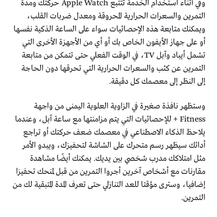
وفي أثناء استخدام الخدمة تتتبع Apple Watch حركتك ومدة
التمرين والسعرات الحرارية المحروقة ومعدل ضربات القلب،
ويمكنك متابعة هذه الإحصائيات سواء على الساعة الذكية نفسها
أو على جهاز الأيفون الخاص بك أو أي من الأجهزة الأخرى التي
تشمل أيباد وآبل TV، في الوقت الفعلي حتى تتمكن من متابعة
التمرين عن كثب والسعرات الحرارية التي تحرقها دون الحاجة
إلى النظر إلى معصمك كل دقيقة.
وستظهر نافذة صغيرة في الزاوية العلوية اليمنى من واجهة
Fitness + للإحصائيات التي يتم مزامنتها مع ساعة آبل، وعندما
يلاحظ الذكاء الاصطناعي في معصمك ضعف حركتك أو تراجع
أدائك سيظهر رسم متحرك على الشاشة لتحفيزك، ويبدو الأمر
مثل امتلاكك مدرب شخصي بين يديك. يمكنك أيضًا مشاهدة
مقارنات مع أشخاص آخرين أجروا التمرين من قبل لمنحك تحفيزا
إضافيا، وسترى مؤقتا للعد التنازلي حتى تعرف المدة المتبقية لك من
التمرين.