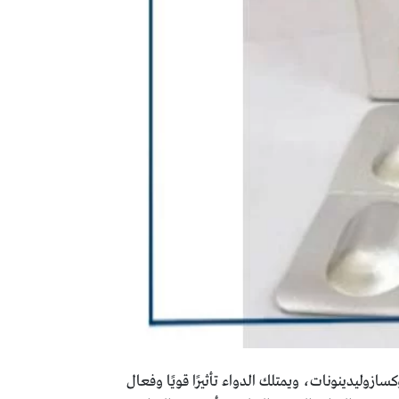
أدوية الأوكسازوليدينونات، ويمتلك الدواء تأثيرًا قويًا وفعال