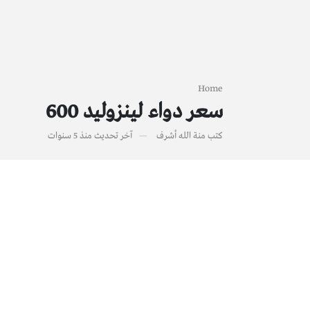
Home
سعر دواء لينزوليد 600
كتب
منة الله أشرف
آخر تحديث
منذ 5 سنوات