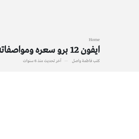
Home
ايفون 12 برو سعره ومواصفاته
كتب
فاطمة واصل
آخر تحديث
منذ 6 سنوات