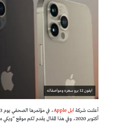
ايفون 12 برو سعره ومواصفاته
أعلنت شركة
ابل Apple
، في مؤتمرها الصحفي يوم 13 أكتوبر 2020، عن إطلاق جوال
أكتوبر 2020، وفي هذا المقال يقدم لكم موقع “ويكي مصر” شرحا لمواصفات الموبايل ومميزاته وعيوبه، وسعر ايفون 12 برو في مصر.