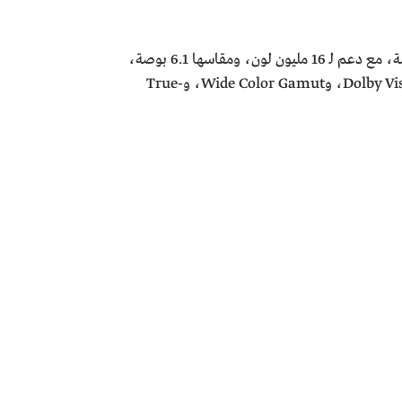
وبالنسبة لمواصفات الشاشة فإنها من نوع Super Retina XDR OLED، وتأتي بدقة 1170 * 2532، بكثافة 460 بكسل لكل بوصة، مع دعم لـ 16 مليون لون، ومقاسها 6.1 بوصة،
كما أن الشاشة يحميها نظام Scratch-Resistanat Glass وOlephonic Coating، وأيضا تتمتع بخصائص HDR10، وDolby Vision، وWide Color Gamut، وTrue-