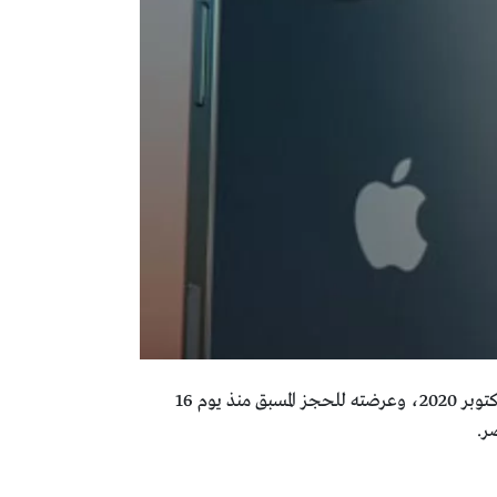
12 برو iphone 12 pro، يوم 23 أكتوبر 2020، وعرضته للحجز المسبق منذ يوم 16