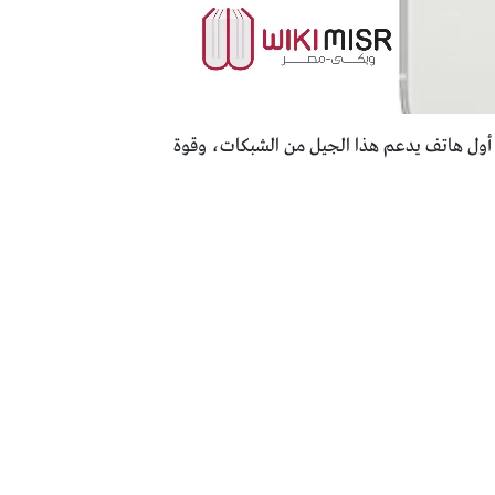
والجيل الثالث 3G، والجيل الرابع 4G، والجيل الخامس 5G ليصبح بذلك أول هاتف يدعم هذا الجيل من الشبكات، وقوة