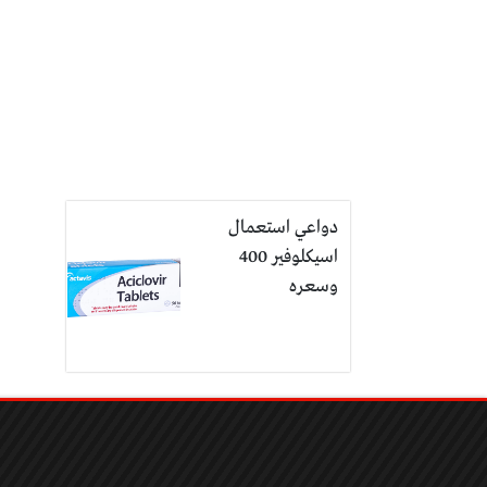
دواعي استعمال
اسيكلوفير 400
وسعره