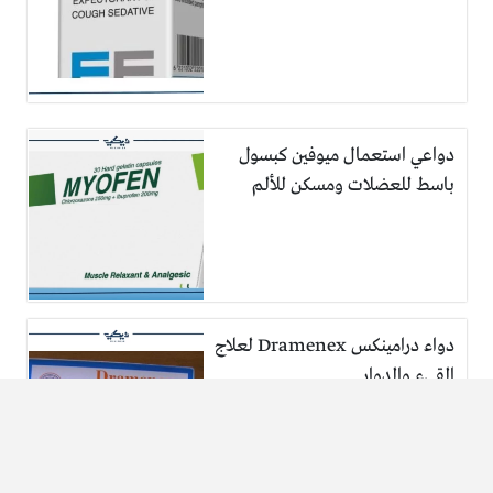
دواعي استعمال ميوفين كبسول
باسط للعضلات ومسكن للألم
دواء درامينكس Dramenex لعلاج
القيء والدوار