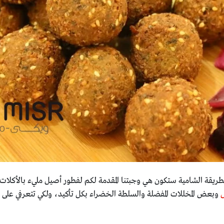
طريقة الشامية ستكون هي وجبتنا المقدمة لكم لفطور أصيل مليء بالأكلات 
س
وبعض المخللات المفضلة والسلطة الخضراء بكل تأكيد، ولكي تتعرفي على طر