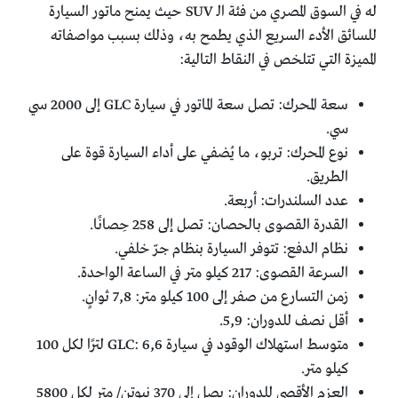
له في السوق المصري من فئة الـ SUV حيث يمنح ماتور السيارة
للسائق الأدء السريع الذي يطمح به، وذلك بسبب مواصفاته
المميزة التي تتلخص في النقاط التالية:
سعة المحرك: تصل سعة الماتور في سيارة GLC إلى 2000 سي
سي.
نوع المحرك: تربو، ما يُضفي على أداء السيارة قوة على
الطريق.
عدد السلندرات: أربعة.
القدرة القصوى بالحصان: تصل إلى 258 حِصانًا.
نظام الدفع: تتوفر السيارة بنظام جرّ خلفي.
السرعة القصوى: 217 كيلو متر في الساعة الواحدة.
زمن التسارع من صفر إلى 100 كيلو متر: 7,8 ثوانٍ.
أقل نصف للدوران: 5,9.
متوسط استهلاك الوقود في سيارة GLC: 6,6 لترًا لكل 100
كيلو متر.
العزم الأقصى للدوران: يصل إلى 370 نيوتن/ متر لكل 5800