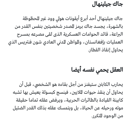
جاك جيلينهال
جاك جيلينهال أحد أبرع أيقونات هولي وود غير المحظوظة
بالشهرة، يجسد جاك برمز المصدر شخصيتين بنفس القدر من
البراعة، قائد الحوامات العسكرية الذى لقى مصرعه بمسرح
العمليات بإفغانستان، والمواطن المدني العادي شون فنتريس الذي
يحاول إنقاذ القطار.
العقل يحمي نفسه أيضا
يحارب الكابتن ستيفنز من أجل بقاءه هو الشخصي، قبل أن
يحاول أن ينقذ حيوات الملايين، فينسج كبسولة يعيش بها تشبه
كابينة القيادة بالطائرات الحربية، ويرفض عقله تماما حقيقة
موته ورحيله عن الحياة، بل ويتمسك عقله بذلك القدر الضئيل
من الوجود المتكرر.