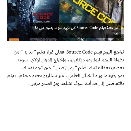
مراجعة فيلم Source Code كل شيء سوف يصبح على ما
يرام
نراجع اليوم فيلم Source Code فعلى غرار فيلم ” بدايه ” من
بطولة النجم ليوناردو ديكابريو، وإخراج المذهل نولان، سوف
يعصف بعقلك تماما فيلم ” رمز المصدر ” حين تجد نفسك
بمواجهة ما وراء الخيال العلمي، عبر سيناريو معقد محكم، يهتم
بالتفاصيل إلى حد أنك سوف تشاهد رمز المصدر مرتين.