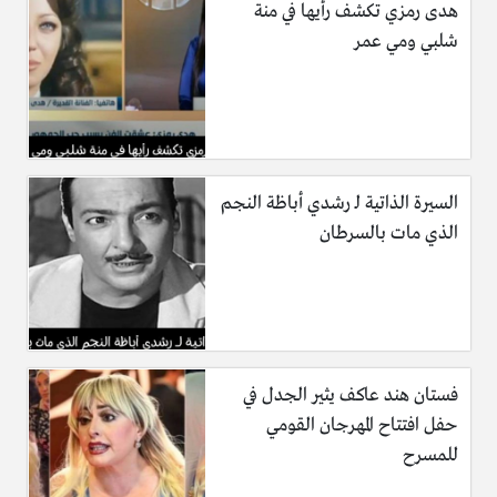
هدى رمزي تكشف رأيها في منة
شلبي ومي عمر
السيرة الذاتية لـ رشدي أباظة النجم
الذي مات بالسرطان
فستان هند عاكف يثير الجدل في
حفل افتتاح المهرجان القومي
للمسرح