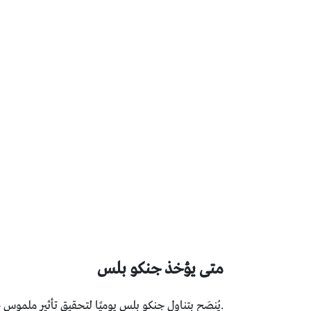
متى يؤخذ جنكو بلس
.يُنصَح بتناول جنكو بلس يوميًا لتحقيق تأثير ملموس 