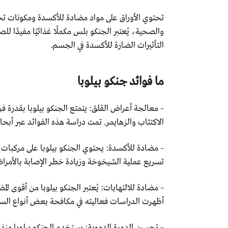
تحتوي الأوراق على مواد مضادة للأكسدة ومكونات تحم
والصحية، يُعتبر الجنكو بلس مكملًا غذائيًا مفيدًا ل
التأثيرات الضارة للأكسدة في الجسم.
ما فوائد جنكو بيلوبا
– معالجة أعراض القلق: يتمتع الجنكو بيلوبا بقدرة ف
الاكتئاب والزهايمر. تمت دراسة هذه الفوائد عبر أ
– مضادة للأكسدة: يحتوي الجنكو بيلوبا على مركبات
تسريع عملية الشيخوخة وزيادة خطر الإصابة بالأمراض 
– مضادة للالتهابات: يُعتبر الجنكو بيلوبا من أقوى ال
أظهرت الدراسات فعاليته في مكافحة بعض أنواع السرط
– تحسين الدورة الدموية: يستخدم الجنكو بيلوبا منذ قر