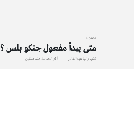
Home
متى يبدأ مفعول جنكو بلس ؟ ..
كتب
رانيا عبدالقادر
آخر تحديث
منذ سنتين