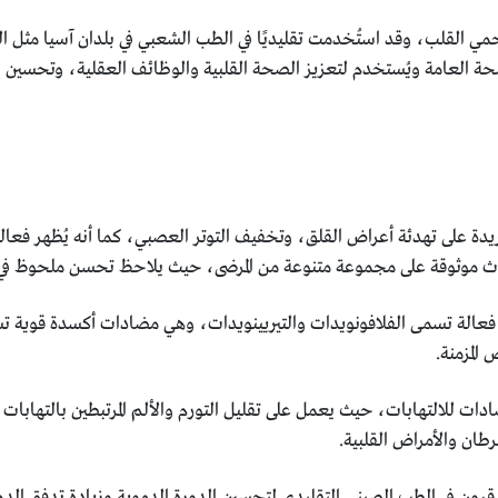
ي القلب، وقد استُخدمت تقليديًا في الطب الشعبي في بلدان آسيا مثل ال
لصحة العامة ويُستخدم لتعزيز الصحة القلبية والوظائف العقلية، وتحسين ا
ريدة على تهدئة أعراض القلق، وتخفيف التوتر العصبي، كما أنه يُظهر فعال
بحاث موثوقة على مجموعة متنوعة من المرضى، حيث يلاحظ تحسن ملحوظ في ا
 فعالة تسمى الفلافونويدات والتيريينويدات، وهي مضادات أكسدة قوية ت
المزمنة.
مضادات للالتهابات، حيث يعمل على تقليل التورم والألم المرتبطين بالتهابا
ان والأمراض القلبية.
ون في الطب الصيني التقليدي لتحسين الدورة الدموية وزيادة تدفق الدم إلى 