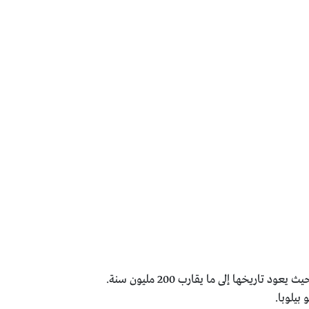
الجنكو بلس هو مستخلص من الجنكو بيلوبا، وهي شجرة قديمة ذات أوراق مروحية، تُعتبر واحدة من أقدم الأشجار في آسيا، حيث يعود تاريخها إلى ما يقارب 200 مليون سنة.
بيلوبا.