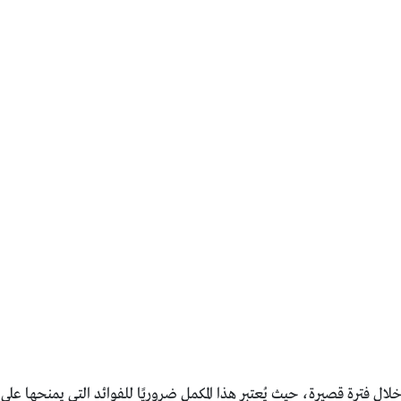
خلال فترة قصيرة، حيث يُعتبر هذا المكمل ضروريًا للفوائد التي يمنحها عل