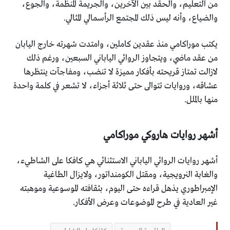
من التعليم، والحقد بين الآخرين، والجريمة المنظمة، والجوع،
والضياع، وأنه ليس ذلك المجتمع الرأسمالي المثالي.
يكتب موراكامي منذ عقدين كاملين، وامتدت شهرته خارج اليابان
من عقد ماضي، ويتجاوز الروائي الياباني السبعين، ورغم ذلك
لازالت تمتاز قريحته بأفكار مميزة لا تنضب، ومفاجآت ينتظرها
عشاقه، وروايات تتوالى حتى ثلاثة أجزاء، لا تشعر في كلمة واحدة
منها بالملل.
أشهر روايات هاروكي موراكامي
أشهر روايات الروائي الياباني الاستثنائي هي كافكا على الشاطيء،
والغابة النرويجية، ومقتل الكومنداتور، ولايزال الطاغية
الإمبراطوري يذهل قراءه حتى اليوم، بثقافته الموسوعية وموهبته
غير العادية في طرح الموضوعات وعرض الأفكار.