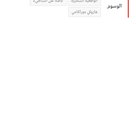
الواقعية السحرية
كافكا على الشاطيء
الوسوم
هاروكي موراكامي