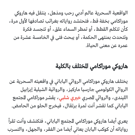
الواقعية السحرية عالم أدبي رحب ومذهل، ينتقل فيه هاروكي
موراكامي بخفة قط، فتحتشد رواياته بغرائب تصادفها لأول مرة،
كأن تتكلم القطط، أو تمطر السماء علق، أو تتجسد فكرة
وتتحدث بمنتهى الحكمة، أو يبحث فتى في الخامسة عشرة من
عمره عن معنى الحياة.
هاروكي موراكامي المختلف بالكلية
يختلف هاروكي موراكامي الروائي الياباني في واقعيته السحرية عن
الروائي الكولومبي جارسيا ماركيز، والروائية الشيلية إيزابيل
الليندى، والروائي المصري
خيري شلبي
، يقشر موراكامي المجتمع
الياباني كما تقشر أنت ثمرة برتقال، فيخرج الحلو من الحامض.
يعري أيضا هاروكي موراكامي المجتمع الياباني، فتكتشف وأنت تقرأ
رواياته أن كوكب اليابان يعاني أيضا من الفقر، والجهل، والتسرب