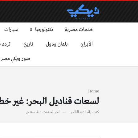
خدمات مصرية
تكنولوجيا
سيارات
الأبراج
بلدان ودول
تاريخ
تردد ق
صور ويكي مصر
Home
لسعات قناديل البحر: غير خطي
كتب
رانيا عبدالقادر
آخر تحديث
منذ سنتين