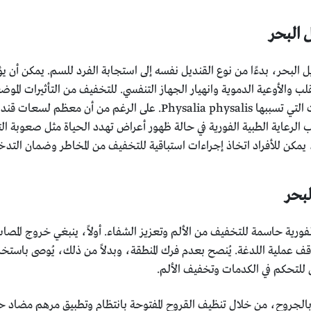
 البحر
 البحر، بدءًا من نوع القنديل نفسه إلى استجابة الفرد للسم. يمكن أن 
 والأوعية الدموية وانهيار الجهاز التنفسي. للتخفيف من التأثيرات المو
نتائج واعدة في تخفيف الألم، خاصة بالنسبة للسعات التي تسببها physalis
ب الرعاية الطبية الفورية في حالة ظهور أعراض تهدد الحياة مثل صعوبة الت
 يمكن للأفراد اتخاذ إجراءات استباقية للتخفيف من المخاطر وضمان التدخ
لبحر
رية حاسمة للتخفيف من الألم وتعزيز الشفاء. أولاً، ينبغي خروج المصاب م
ف عملية اللدغة. يُنصح بعدم فرك المنطقة، وبدلاً من ذلك، يُوصى باستخدا
 للتحكم في الكدمات وتخفيف الألم.
 بالجروح، من خلال تنظيف القروح المفتوحة بانتظام وتطبيق مرهم مضاد ح