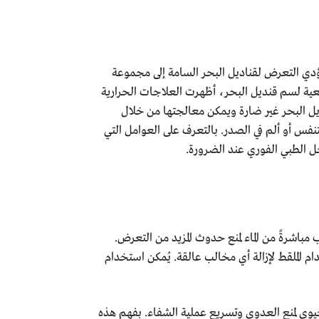
يؤدي التعرض لقناديل البحر السامة إلى مجموعة
ضعية لسم قنديل البحر، أظهرت العلاجات الحرارية
Physalia . على الرغم من أن معظم لسعات قنديل البحر غير ضارة ويمكن معالجتها من خلال
نفس أو ألم في الصدر. بالتعرف على العوامل التي
ل الطبي الفوري عند الضرورة.
باشرةً من الماء لمنع حدوث المزيد من التعرض.
م الملقط لإزالة أي مخالب عالقة. يُمكن استخدام
يوي لمنع العدوى وتسريع عملية الشفاء. بفهم هذه