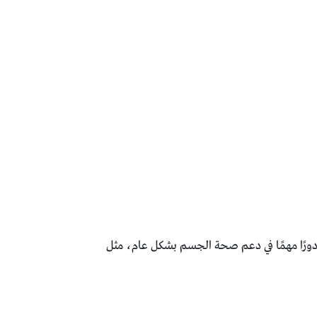
م، وفيتامين C، وفيتامين B6، والألياف. هذه العناصر تلعب دورًا مهمًا في دعم صحة الجسم بشكل عام، مثل