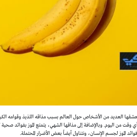
 ويعشقها العديد من الأشخاص حول العالم بسبب مذاقه اللذيذ وقوامه الك
ي وقت من اليوم. وبالإضافة إلى مذاقها الشهي، يتمتع الموز بفوائد صحية 
ائد الموز لجسم الإنسان، ونتناول أيضاً بعض الأضرار المحتملة.