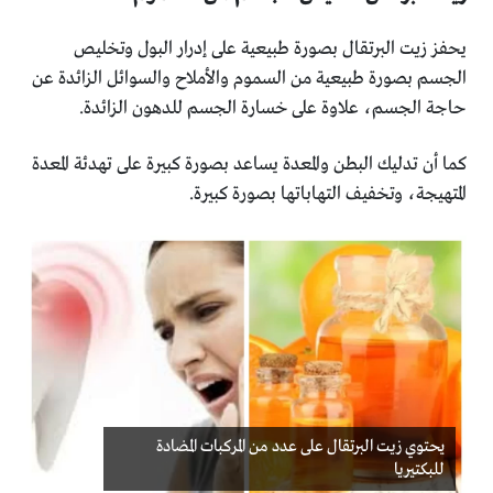
يحفز زيت البرتقال بصورة طبيعية على إدرار البول وتخليص
‏الجسم بصورة طبيعية من السموم والأملاح والسوائل الزائدة عن
‏حاجة الجسم، علاوة على خسارة الجسم للدهون الزائدة.‏
كما أن تدليك البطن والمعدة يساعد بصورة كبيرة على تهدئة ‏المعدة
المتهيجة، وتخفيف التهاباتها بصورة كبيرة.‏
يحتوي زيت البرتقال على عدد من المركبات المضادة
للبكتيريا