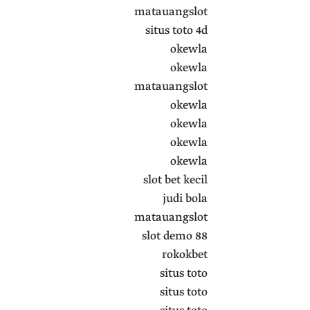
matauangslot
situs toto 4d
okewla
okewla
matauangslot
okewla
okewla
okewla
okewla
slot bet kecil
judi bola
matauangslot
slot demo 88
rokokbet
situs toto
situs toto