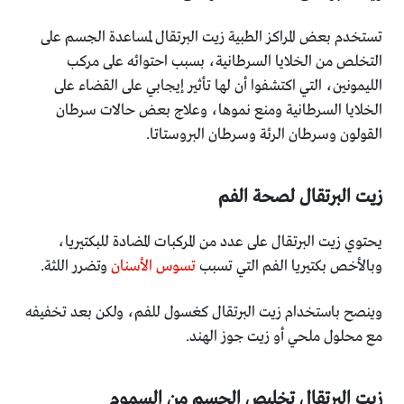
تستخدم بعض المراكز الطبية زيت البرتقال لمساعدة الجسم على
‏التخلص من الخلايا السرطانية، بسبب احتوائه على مركب
‏الليمونين، التي اكتشفوا أن لها تأثير إيجابي على القضاء على
الخلايا ‏السرطانية ومنع نموها، وعلاج بعض حالات سرطان
القولون ‏وسرطان الرئة وسرطان البروستاتا.‏
زيت البرتقال لصحة الفم ‏
يحتوي زيت البرتقال على عدد من المركبات المضادة للبكتيريا،
‏وبالأخص بكتيريا الفم التي تسبب
تسوس الأسنان
وتضرر اللثة.‏
وينصح باستخدام زيت البرتقال كغسول للفم، ولكن بعد تخفيفه
‏مع محلول ملحي أو زيت جوز الهند.‏
زيت البرتقال تخليص الجسم من السموم