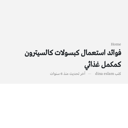
Home
فوائد استعمال كبسولات كالسيترون
كمكمل غذائي
كتب
dina eslam
آخر تحديث
منذ 6 سنوات