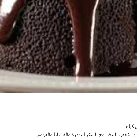
 كيك.
م اخفقي البيض مع السكر البودرة والفانيليا والقهوة.