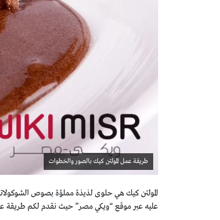
طريقة عمل المولتن كيك بالصور والخطوات
المولتن كيك هي حلوى لذيذة مملؤة بصوص الشوكولاتة
عليه عبر موقع “ويكي مصر” حيث نقدم لكم طريقة عمل