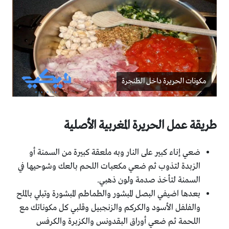
مكونات الحريرة داخل الطنجرة
طريقة عمل الحريرة المغربية الأصلية
ضعي إناء كبير على النار وبه ملعقة كبيرة من السمنة أو
الزبدة لتذوب ثم ضعي مكعبات اللحم بالعك وشوحيها في
السمنة لتأخذ صدمة ولون ذهبي.
بعدها اضيفي البصل المبشور والطماطم المبشورة وتبلي بالملح
والفلفل الأسود والكركم والزنجبيل وقلبي كل مكوناتك مع
اللحمة ثم ضعي أوراق البقدونس والكزبرة والكرفس