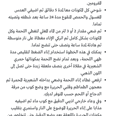
المفرومين.
شوحي كل المكونات معا لمدة 5 دقائق ثم اضيفي العدس
المغسول والحمص المنقوع مدة 24 ساعة بعد شطفه وتصيته
تماما.
ثم ضعي مقدار 2 أو 3 لتر من الماء المغلي لتغطي اللحمة وكل
المكونات بشكل كامل ثم اتركي الإناء مغطاة على نار متوسطة
ثم هادئة لمدة ساعة ونصف حتى تنضج تماما.
يمكنك في هذه الخطوة استخدام إناء الضغط لتقليص مدة
طهي اللحمة، وبعد تمام نضج اللحمة بمكوناتها حمري
الشعيرية في مقلاة أخرى بنصف ملعقة زبدة حتى تصل إلى
اللون الذهبي.
ارفعي غطاء إناء اللحمة وضعي بداخله الشعيرية المحمرة ثم
معجون الطماطم وقلبي الحريرة مع وضع كوب من مرقة
الدجاج أو اللحم حسب المتوفر لديكِ.
وفي وعاء خارجي اذيبي الدقيق مع كوب ماء ثم اضيفيه
مذابا على إناء الحريرة الموضوع على النار واستمري بتقليب
مكونات الحريرة بالملعقة بعد وضع الدقيق حتى تتخلصي من