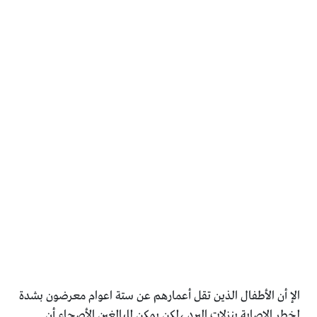
الإ أن الأطفال الذين تقل أعمارهم عن ستة اعوام معرضون بشدة
لخطر الاصابة بنزلات البرد ،لكن يمكن للبالغين الأصحاء أن