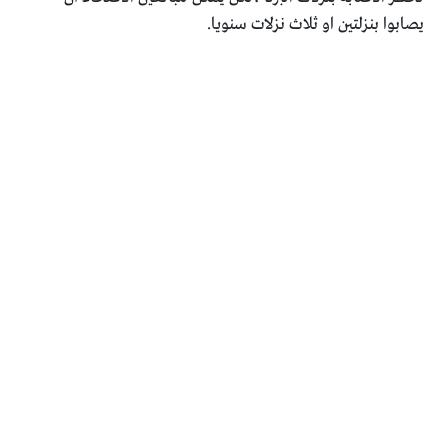
يصابوا بنزلتين او ثلاث نزلات سنويا.