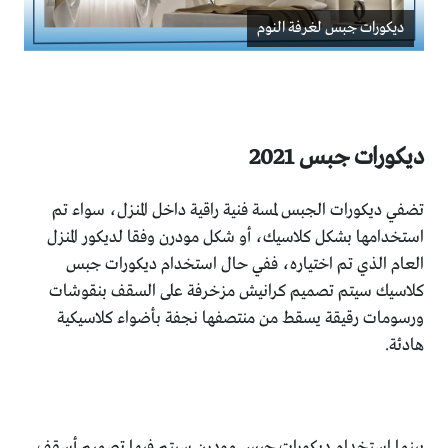
ديكورات جبس لغرفة النوم
ديكورات جبس 2021
تضفي ديكورات الجبس لمسة فنية راقية داخل المنزل، سواء تم
استخدامها بشكل كلاسيك، أو شكل مودرن وفقا لديكور المنزل
العام الذي تم اختياره، ففي حال استخدام ديكورات جبس
كلاسيك سيتم تصميم كرانيش مزخرفة على السقف بنقوشات
ورسومات رقيقة يسقط من منتصفها نجفة بأضواء كلاسيكية
هادئة.
بينما استخدام ديكورات جبس مودرن سيتم فيها تصميم أسقف