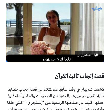
تاليا ابنة شريهان
قصة إنجاب تالية القرآن
كشفت شريهان في وقت سابق عام 2021 عن قصة إنجاب طفلتها
تالية القرآن، ومرورها بالعديد من الصعوبات والمخاطر أثناء فترة
حملها. كتبت عبر صفحتها الرسمية على “إنستجرام”: “كنتي حلمًا
وأمنية تمنتها على شقيقتك لولوة، وذكرت تفاصيل عن صعوبات