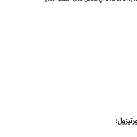
رتيزول: