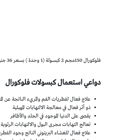
فلوكورال 150مجم 2 كبسولة (1 وحدة ) بسعر 36 جنيه على أن تحفظ في درجة حرارة لا تزيد عن 25 درجة مئوية، بعيد عن الرطوبة والشمس، ومتناول أيدي الأطفال.
دواعي استعمال كبسولات فلوكورال
علاج فعال لفطريات الفم والمريء الناتجة عن الم
ذو أثر فعال في معالجة الالتهابات المهبلية
يقصى على الدنيا الموجود في الجلد والأظافر
تعالج التهابات مجرى البول والالتهابات الرئوية
علاج فعال للغشاء البريتوني الناتج وجود الفطر