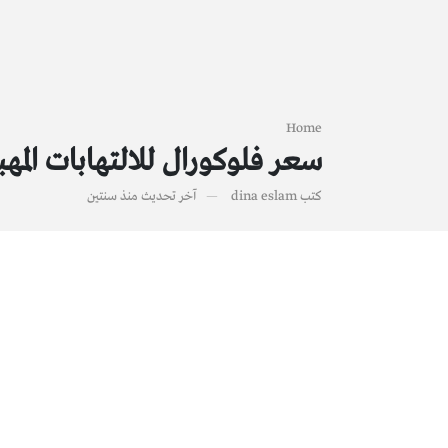
Home
سعر فلوكورال للالتهابات المهب
كتب
dina eslam
آخر تحديث
منذ سنتين