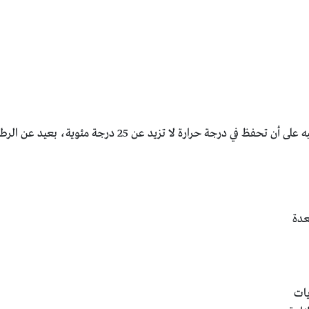
عدة
يات