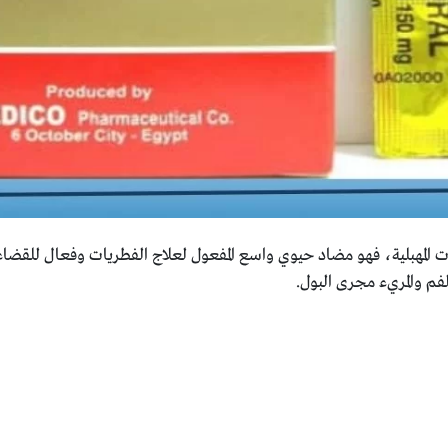
 المهبلية، فهو مضاد حيوي واسع المفعول لعلاج الفطريات وفعال للقضا
الفم والمريء مجرى البول.