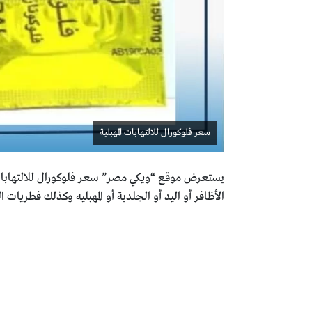
سعر فلوكورال للالتهابات المهبلية
يستعرض موقع “ويكي مصر” سعر فلوكورال للالتهابات
الأظافر أو اليد أو الجلدية أو المهبليه وكذلك فطريات 