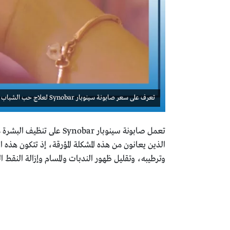
تعرف على سعر صابونة سينوبار Synobar لعلاج حب الشباب وتفتيح البشرة وأهم البدائل
تعمل صابونة سينوبار ar
الذين يعانون من هذه المشكلة المؤرقة، إذ تتكون هذه 
وترطيبه، وتقليل ظهور الندبات والمسام وإزالة النقط