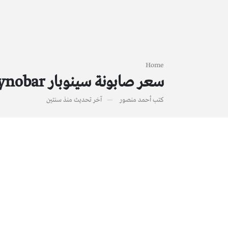
Home
سعر صابونة سينوبار Synobar لعلاج حب الشباب وتفتيح البشرة وأهم البدائل
كتب
أحمد منصور
آخر تحديث
منذ سنتين