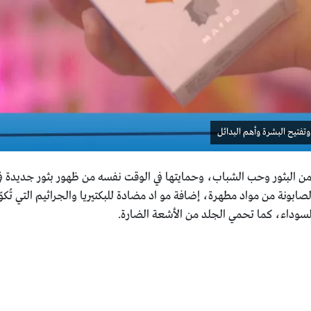
Synob على تنظيف البشرة من البثور وحب الشباب، وحمايتها في الوقت نفسه من ظهور بثو
الصابونة من مواد مطهرة، إضافة مو اد مضادة للبكتيريا والجراثيم التي ت
 السوداء، كما تحمي الجلد من الأشعة الضارة.