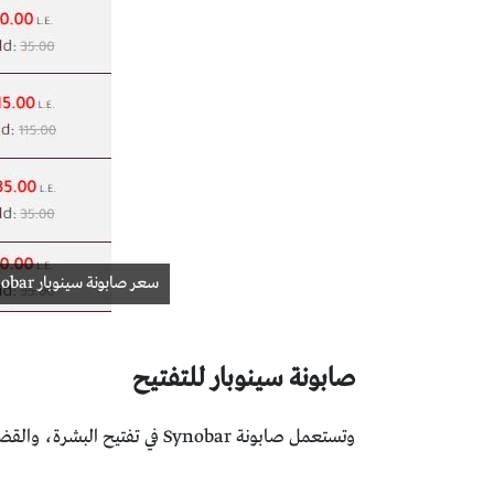
سعر صابونة سينوبار Synobar
صابونة سينوبار للتفتيح
وتستعمل صابونة Synobar في تفتيح البشرة، والقضاء على البقع السوداء التي تُسببها أشعة الشمس.