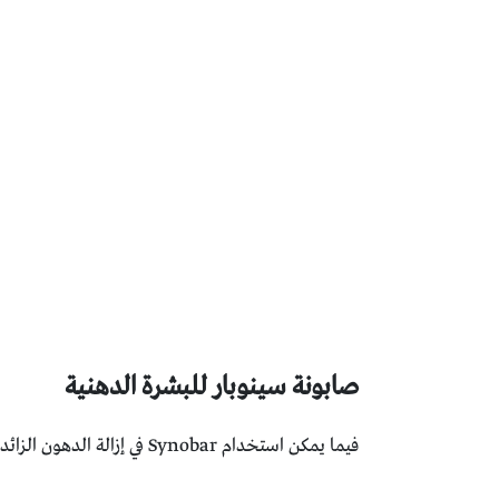
صابونة سينوبار للبشرة الدهنية
فيما يمكن استخدام Synobar في إزالة الدهون الزائدة الموجودة على الجلد، وفي الوقت ذاته لا تسبب جفافًا.