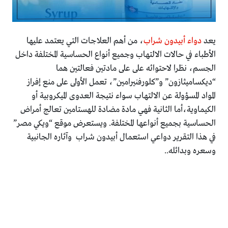
يعد
دواء أبيدون شراب
، من أهم العلاجات التي يعتمد عليها
الأطباء في حالات الالتهاب وجميع أنواع الحساسية المختلفة داخل
الجسم، نظرا لاحتوائه على على مادتين فعالتين هما
“ديكساميثازون” و”كلورفنيرامين”، تعمل الأولى على منع إفراز
المواد المسؤولة عن الالتهاب سواء نتيجة العدوى الميكروبية أو
الكيماوية،أما الثانية فهي مادة مضادة للهستامين تعالج أمراض
الحساسية بجميع أنواعها المختلفة. ويستعرض موقع “ويكي مصر”
في هذا التقرير دواعي استعمال أبيدون شراب وآثاره الجانبية
وسعره وبدائله..