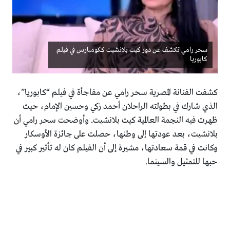
سحر رامي تكشف عن دور كيت بلانشيت ككومبارس في فيلم
كابوريا
كشفت الفنانة المصرية سحر رامي عن مفاجأة في فيلم “كابوريا”،
الذي شارك في بطولته الراحلان أحمد زكي وحسين الإمام، حيث
ظهرت فيه النجمة العالمية كيت بلانشيت. وأوضحت سحر رامي أن
بلانشيت، بعد عودتها إلى وطنها، حصلت على جائزة الأوسكار
وكانت في قمة سعادتها، مشيرة إلى أن الفيلم كان له تأثير كبير في
حبها للتمثيل والسينما.