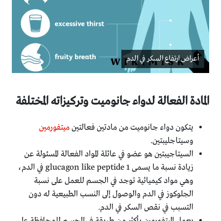
أعراض ارتفاع السكر في الدم
المادة الفعالة لدواء جانوميت وتركيزاته المختلفة
يتكون دواء جانوميت من مادتين فعالتين
ميتفورمين
وسيتاجليبتين.
السيتاجيبتين هو عضو في عائلة المواد الفعالة المسئولة عن
زيادة نسبة ما يسمى glucagon like peptide 1 في الدم،
وهي مواد كيميائية توجد في الجسم للعمل على نسبة
الجلوكوز في الدم والوصول إلى النسب الطبيعية له دون
التسبب في نقص السكر في الدم.
يعمل الميتفورمين بأكثر من طريقة في الجسم للمحافظة على