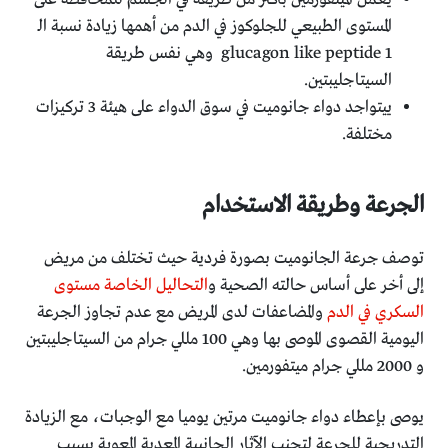
المستوى الطبيعي للجلوكوز في الدم من أهمها زيادة نسبة الـ
glucagon like peptide 1 وهي نفس طريقة
السيتاجليبتين.
ييتواجد دواء جانوميت في سوق الدواء على هيئة 3 تركيزات
مختلفة.
الجرعة وطريقة الاستخدام
توصف جرعة الجانوميت بصورة فردية حيث تختلف من مريض
إلى أخر على أساس حالته الصحية و
التحاليل الخاصة مستوى
السكري في الدم
والمضاعفات لدى المريض مع عدم تجاوز الجرعة
اليومية القصوى الموصى بها وهي 100 مللي جرام من السيتاجليبتين
و 2000 مللي جرام ميتفورمين.
يوصى بإعطاء دواء جانوميت مرتين يوميا مع الوجبات، مع الزيادة
التدريجية للجرعة لتجنب الآثار الجانبية المعدية المعوية بسبب