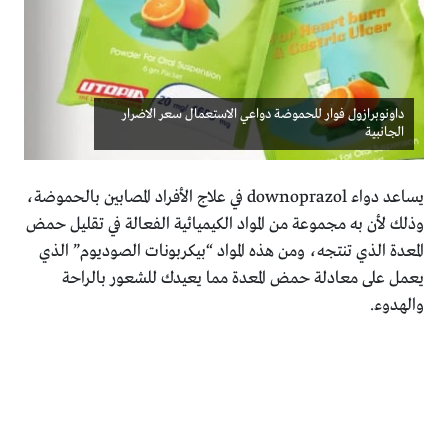
داونوبرازول فوار للحموضة دواعي الاستعمال سعر الاضرار
الجانبية
يساعد دواء downoprazol في علاج الأفراد المصابين بالحموضة،
وذلك لأن به مجموعة من المواد الكيميائية الفعالة في تقليل حمض
المعدة الذي تنتجه، ومن هذه المواد “بيكربونات الصوديوم” الذي
يعمل على معادلة حمض المعدة مما يعيدك للشعور بالراحة
والهدوء.