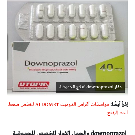
عقار downoprazol لعلاج الحموضة
إقرأ أيضًا:
مواصفات أقراص الدوميت ALDOMET لخفض ضغط
الدم المرتفع
downoprazol والحمل الفوار المخصص للحموضة