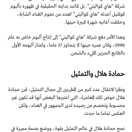
شركة “هاي كواليتي”.‏ بل كانت بدايته الحقيقية في ظهوره بألبوم
كوكتيل أعدته “هاي ‏كواليتي” لعدد من نجوم الغناء الشابة،
وحققت أغانيه شهرة كبيرة ‏حينها.‏
وهذا الأمر دفع شركة “هاي كواليتي” إلى إنتاج ألبوم خاص به عام
‏‏1996، وكان عمره حينها لا يتجاوز 17 عاما، وامتاز ألبومه الأول
‏بالطابع الحزين المليء بالشجن.‏
حمادة هلال والتمثيل
ونظرا لانتقال عدد كبير من المطربين إلى مجال التمثيل، قرر حمادة
‏هلال خوض تلك المغامرة، التي اعتبرها البعض أنها قد تكون غير
‏محسوبة وتخصم من رصيده لدى الجمهور في الغناء، ولكن
العكس ‏تماما ما حدث.‏
نجح حمادة هلال في عالم التمثيل بقوة، ووضع بصمة مميزة في