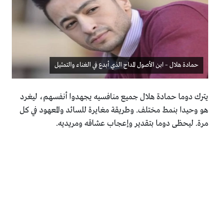
حمادة هلال – ابن الأصول المداح الذي أبدع في الغناء والتمثيل
يترك دوما حمادة هلال جميع منافسيه يجهدوا أنفسهم، ليغرد
هو ‏وحيدا بنمط مختلف. وطريقة مغايرة للسائد والمعهود في كل
مرة. ‏ليحظى دوما بتقدير وإعجاب عشاقه ومريديه.‏