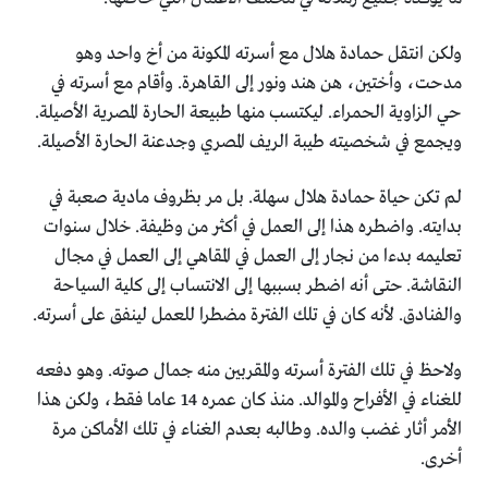
ولكن انتقل حمادة هلال مع أسرته المكونة من أخ واحد وهو
‏مدحت، وأختين، هن هند ونور إلى القاهرة. وأقام مع أسرته في
حي ‏الزاوية الحمراء. ليكتسب منها طبيعة الحارة المصرية الأصيلة.
‏ويجمع في شخصيته طيبة الريف المصري وجدعنة الحارة الأصيلة.‏
لم تكن حياة حمادة هلال سهلة. بل مر بظروف مادية صعبة في
‏بدايته. واضطره هذا إلى العمل في أكثر من وظيفة. خلال سنوات
‏تعليمه بدءا من نجار إلى العمل في المقاهي إلى العمل في مجال
‏النقاشة. حتى أنه اضطر بسببها إلى الانتساب إلى كلية السياحة
‏والفنادق. لأنه كان في تلك الفترة مضطرا للعمل لينفق على أسرته.‏
ولاحظ في تلك الفترة أسرته والمقربين منه جمال صوته. وهو دفعه
‏للغناء في الأفراح والموالد. منذ كان عمره 14 عاما فقط، ولكن هذا
‏الأمر أثار غضب والده. وطالبه بعدم الغناء في تلك الأماكن مرة
‏أخرى.‏